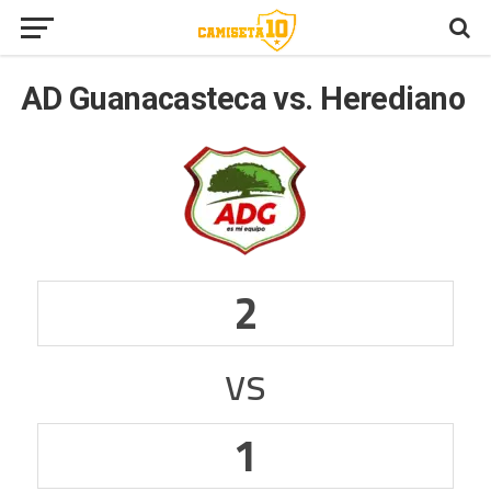
AD Guanacasteca vs. Herediano
2
vs
1