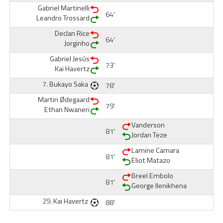
Gabriel Martinelli
64'
Leandro Trossard
Declan Rice
64'
Jorginho
Gabriel Jesús
73'
Kai Havertz
7.
Bukayo Saka
78'
Martin Ødegaard
79'
Ethan Nwaneri
Vanderson
81'
Jordan Teze
Lamine Camara
81'
Eliot Matazo
Breel Embolo
81'
George Ilenikhena
29.
Kai Havertz
88'