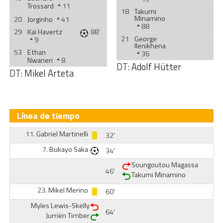
Trossard
11
18
Takumi
Minamino
20
Jorginho
41
88
29
Kai Havertz
88'
21
George
9
Ilenikhena
53
Ethan
36
Nwaneri
8
DT:
Adolf Hütter
DT:
Mikel Arteta
Línea de tiempo
11.
Gabriel Martinelli
32'
7.
Bukayo Saka
34'
Soungoutou Magassa
46'
Takumi Minamino
23.
Mikel Merino
60'
Myles Lewis-Skelly
64'
Jurriën Timber