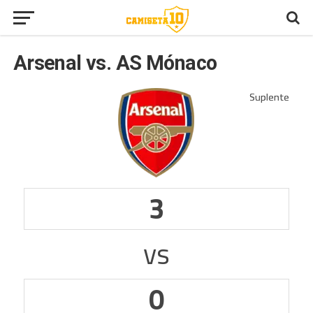
Arsenal vs. AS Mónaco
3
vs
0