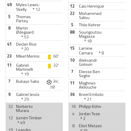
49
Myles Lewis-
12
Caio Henrique
Skelly
12
22
Mohammed
5
Thomas
Salisu
Partey
5
Thilo Kehrer
8
Martin
Ødegaard
88
Soungoutou
Magassa
53
18
41
Declan Rice
15
Lamine
20
Camara
8
23
Mikel Merino
60'
10
Aleksandr
Golovin
11
Gabriel
32'
Martinelli
7
Eliesse Ben
19
Seghir
7
Bukayo Saka
34',
11
Maghnes
78'
Akliouche
9
Gabriel Jesús
36
Breel Embolo
29
21
32
Norberto
16
Philipp Köhn
Murara
4
Jordan Teze
12
Jurriën Timber
2
49
8
Eliot Matazo
19
Leandro
15