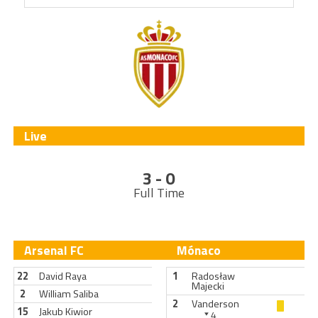
Live
3 - 0
Full Time
Arsenal FC
Mónaco
22
David Raya
1
Radosław
Majecki
2
William Saliba
2
Vanderson
15
Jakub Kiwior
4