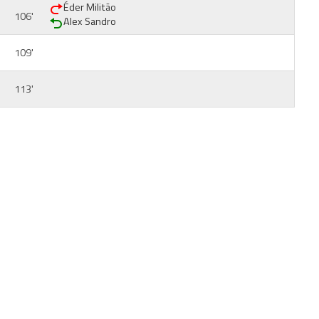
Éder Militão
106'
Alex Sandro
109'
113'