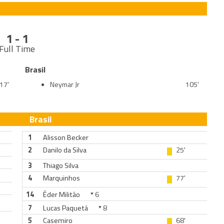
1 - 1
Full Time
Brasil
17'
Neymar Jr
105'
Brasil
1
Alisson Becker
2
Danilo da Silva
25'
3
Thiago Silva
4
Marquinhos
77'
14
Éder Militão
6
7
Lucas Paquetá
8
5
Casemiro
68'