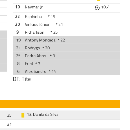
10
Neymar Jr
105'
22
Raphinha
19
20
Vinícius Júnior
21
9
Richarlison
25
19
Antony Moncada
22
21
Rodrygo
20
25
Pedro Abreu
9
8
Fred
7
6
Alex Sandro
14
DT:
Tite
13.
Danilo da Silva
25'
31'