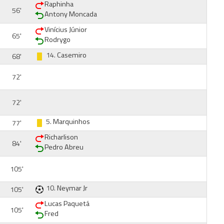
Raphinha
56'
Antony Moncada
Vinícius Júnior
65'
Rodrygo
14.
Casemiro
68'
72'
72'
5.
Marquinhos
77'
Richarlison
84'
Pedro Abreu
105'
10.
Neymar Jr
105'
Lucas Paquetá
105'
Fred