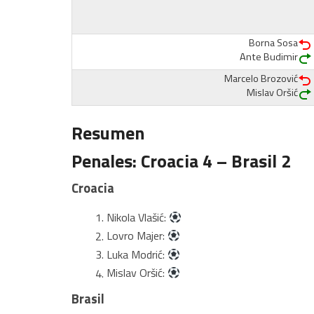
Borna Sosa
Ante Budimir
Marcelo Brozović
Mislav Oršić
Resumen
Penales: Croacia 4 – Brasil 2
Croacia
Nikola Vlašić:
Lovro Majer:
Luka Modrić:
Mislav Oršić:
Brasil