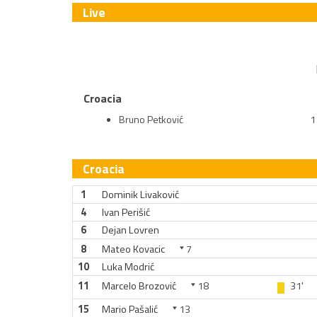
Live
Croacia
Bruno Petković
1
Croacia
1
Dominik Livaković
4
Ivan Perišić
6
Dejan Lovren
8
Mateo Kovacic
7
10
Luka Modrić
11
Marcelo Brozović
18
31'
15
Mario Pašalić
13