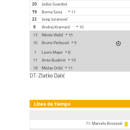
20
Joško Gvardiol
19
Borna Sosa
17
22
Josip Juranović
9
Andrej Kramarić
16
13
Nikola Vlašić
15
16
Bruno Petković
9
7
Lovro Majer
8
17
Ante Budimir
19
18
Mislav Oršić
11
DT:
Zlatko Dalić
Línea de tiempo
77.
Marcelo Brozović