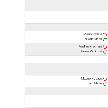
Mario Pašalić
Nikola Vlašić
Andrej Kramarić
Bruno Petković
Mateo Kovacic
Lovro Majer