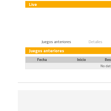
Live
Juegos anteriores
Detalles
Juegos anteriores
Fecha
Inicio
Res
No data