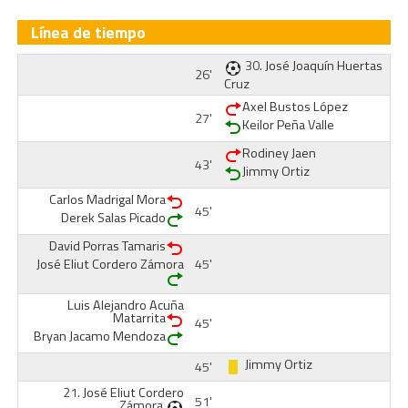
Línea de tiempo
30.
José Joaquín Huertas
26'
Cruz
Axel Bustos López
27'
Keilor Peña Valle
Rodiney Jaen
43'
Jimmy Ortiz
Carlos Madrigal Mora
45'
Derek Salas Picado
David Porras Tamaris
José Eliut Cordero Zámora
45'
Luis Alejandro Acuña
Matarrita
45'
Bryan Jacamo Mendoza
Jimmy Ortiz
45'
21.
José Eliut Cordero
51'
Zámora