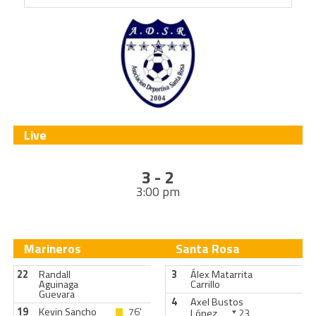
Live
3 - 2
3:00 pm
Marineros
Santa Rosa
22
Randall
3
Álex Matarrita
Aguinaga
Carrillo
Guevara
4
Axel Bustos
19
Kevin Sancho
76'
López
23