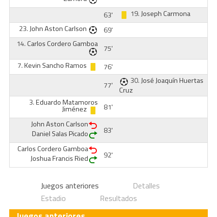
19.
Joseph Carmona
63'
23.
John Aston Carlson
69'
14.
Carlos Cordero Gamboa
75'
7.
Kevin Sancho Ramos
76'
30.
José Joaquín Huertas
77'
Cruz
3.
Eduardo Matamoros
81'
Jiménez
John Aston Carlson
83'
Daniel Salas Picado
Carlos Cordero Gamboa
92'
Joshua Francis Ried
Juegos anteriores
Detalles
Estadio
Resultados
Juegos anteriores