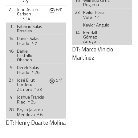
16
Wilfredo Ortiz
9
Rugama
7
John Aston
69'
23
Keilor Peña
Carlson
Valle
4
14
Keylor Angulo
1
Fabricio Salas
Rosales
14
Kendall
Gómez
14
Daniel Salas
Arroyo
Picado
7
DT:
Marco Vinicio
16
Daniel
Castrillo
Martínez
Obando
9
Derek Salas
Picado
26
21
José Eliut
51'
Cordero
Zámora
23
4
Joshua Francis
Ried
25
28
Bryan Jacamo
Mendoza
6
DT:
Henry Duarte Molina