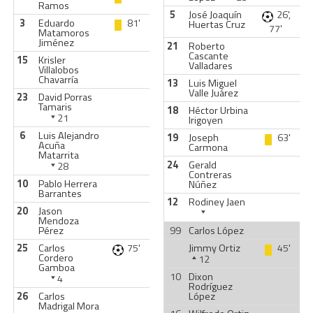
Ramos
5
José Joaquín
26',
3
Eduardo
81'
Huertas Cruz
77'
Matamoros
Jiménez
21
Roberto
Cascante
15
Krisler
Valladares
Villalobos
Chavarría
13
Luis Miguel
Valle Juárez
23
David Porras
Tamaris
18
Héctor Urbina
21
Irigoyen
6
Luis Alejandro
19
Joseph
63'
Acuña
Carmona
Matarrita
24
Gerald
28
Contreras
10
Pablo Herrera
Núñez
Barrantes
12
Rodiney Jaen
20
Jason
Mendoza
Pérez
99
Carlos López
25
Carlos
75'
Jimmy Ortiz
45'
Cordero
12
Gamboa
10
Dixon
4
Rodríguez
26
Carlos
López
Madrigal Mora