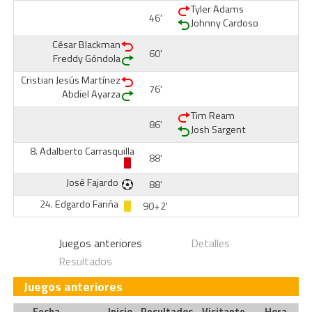
Tyler Adams
46'
Johnny Cardoso
César Blackman
60'
Freddy Góndola
Cristian Jesús Martínez
76'
Abdiel Ayarza
Tim Ream
86'
Josh Sargent
8.
Adalberto Carrasquilla
88'
José Fajardo
88'
24.
Edgardo Fariña
90+2'
Juegos anteriores
Detalles
Resultados
Juegos anteriores