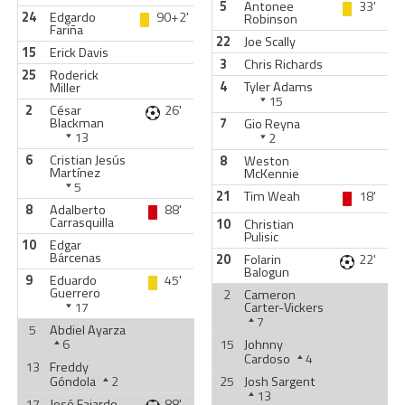
5
Antonee
33'
24
Edgardo
90+2'
Robinson
Fariña
22
Joe Scally
15
Erick Davis
3
Chris Richards
25
Roderick
4
Tyler Adams
Miller
15
2
César
26'
Blackman
7
Gio Reyna
13
2
6
Cristian Jesús
8
Weston
Martínez
McKennie
5
21
Tim Weah
18'
8
Adalberto
88'
Carrasquilla
10
Christian
Pulisic
10
Edgar
Bárcenas
20
Folarin
22'
Balogun
9
Eduardo
45'
Guerrero
2
Cameron
17
Carter-Vickers
7
5
Abdiel Ayarza
6
15
Johnny
Cardoso
4
13
Freddy
Góndola
2
25
Josh Sargent
13
17
José Fajardo
88'