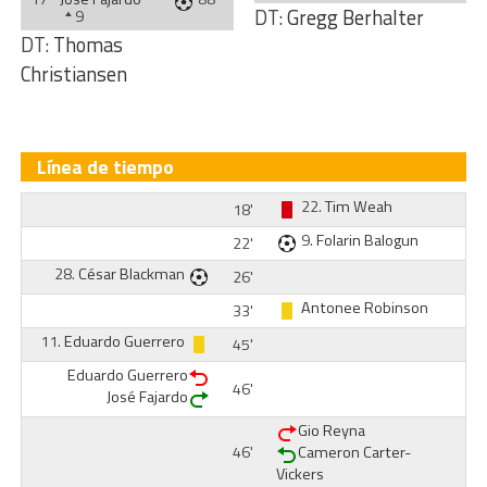
DT:
Gregg Berhalter
9
DT:
Thomas
Christiansen
Línea de tiempo
22.
Tim Weah
18'
9.
Folarin Balogun
22'
28.
César Blackman
26'
Antonee Robinson
33'
11.
Eduardo Guerrero
45'
Eduardo Guerrero
46'
José Fajardo
Gio Reyna
46'
Cameron Carter-
Vickers