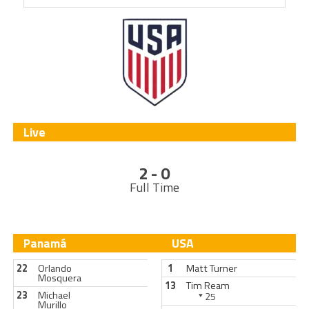
Live
2 - 0
Full Time
Panamá
USA
22
Orlando
1
Matt Turner
Mosquera
13
Tim Ream
23
Michael
25
Murillo