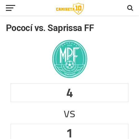
Pococí vs. Saprissa FF
4
vs
1