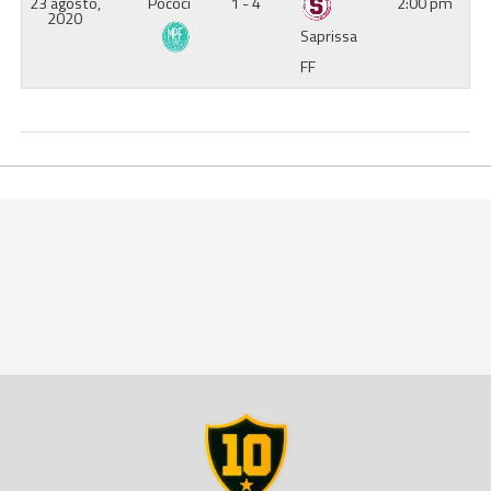
23 agosto,
Pococí
1 - 4
2:00 pm
2020
Saprissa
FF