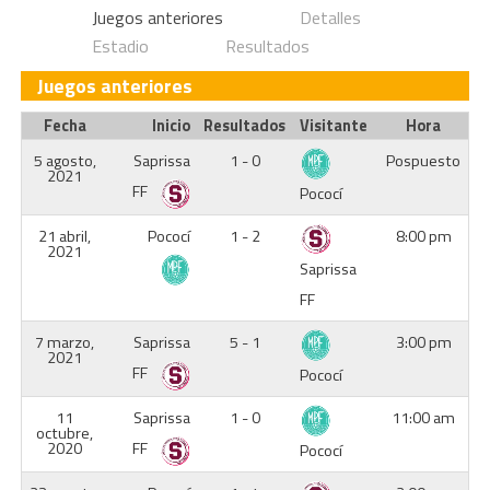
Juegos anteriores
Detalles
Estadio
Resultados
Juegos anteriores
Fecha
Inicio
Resultados
Visitante
Hora
5 agosto,
Saprissa
1 - 0
Pospuesto
2021
FF
Pococí
21 abril,
Pococí
1 - 2
8:00 pm
2021
Saprissa
FF
7 marzo,
Saprissa
5 - 1
3:00 pm
2021
FF
Pococí
11
Saprissa
1 - 0
11:00 am
octubre,
2020
FF
Pococí