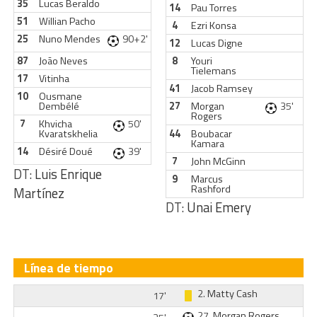
35
Lucas Beraldo
14
Pau Torres
51
Willian Pacho
4
Ezri Konsa
25
Nuno Mendes
90+2'
12
Lucas Digne
87
João Neves
8
Youri
Tielemans
17
Vitinha
41
Jacob Ramsey
10
Ousmane
Dembélé
27
Morgan
35'
Rogers
7
Khvicha
50'
Kvaratskhelia
44
Boubacar
Kamara
14
Désiré Doué
39'
7
John McGinn
DT:
Luis Enrique
9
Marcus
Rashford
Martínez
DT:
Unai Emery
Línea de tiempo
2.
Matty Cash
17'
27.
Morgan Rogers