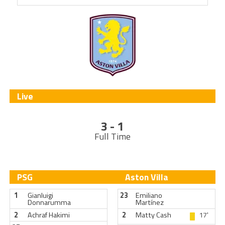
Live
3 - 1
Full Time
PSG
Aston Villa
1
Gianluigi
23
Emiliano
Donnarumma
Martínez
2
Achraf Hakimi
2
Matty Cash
17'