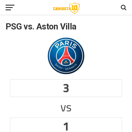
PSG vs. Aston Villa
3
vs
1