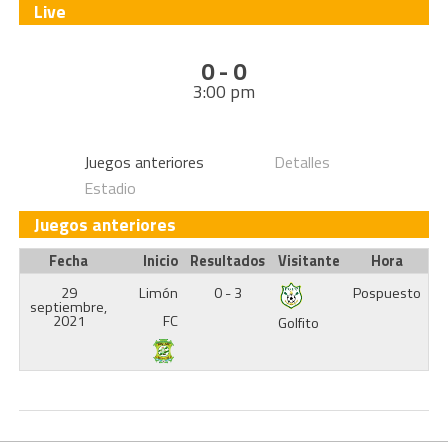
Live
0 - 0
3:00 pm
Juegos anteriores
Detalles
Estadio
Juegos anteriores
Fecha
Inicio
Resultados
Visitante
Hora
29
Limón
0 - 3
Pospuesto
septiembre,
2021
FC
Golfito