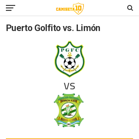
Puerto Golfito vs. Limón
vs