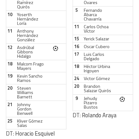
Ramírez
Ovares
Quirós
5
Fernando
10
Yoserth
Abarca
Hernández
Chavarría
Loría
11
Carlos Ochoa
11
Anthony
Víctor
Hernández
15
Yerick Salazar
González
16
Oscar Cubero
12
Asdrúbal
Gibbons
17
Luis Carlos
Hidalgo
Delgado
18
Malcom Frago
18
Héctor Urbina
Mayers
Irigoyen
19
Kevin Sancho
24
Victor Gómez
Ramos
20
Brandon
20
Steven
Salazar Quirós
Williams
Barnett
9
Jehudy
Pizarro
21
Johnny
Bustos
Gordon
Benwell
DT:
Rolando Araya
25
Kliver Gómez
Salas
DT:
Horacio Esquivel