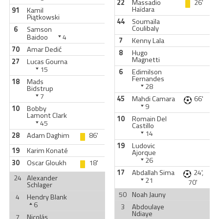
22
Massadio
26'
Haïdara
91
Kamil
Piątkowski
44
Soumaïla
Coulibaly
6
Samson
Baidoo
4
7
Kenny Lala
70
Amar Dedić
8
Hugo
Magnetti
27
Lucas Gourna
15
6
Edimilson
Fernandes
18
Mads
28
Bidstrup
7
45
Mahdi Camara
66'
9
10
Bobby
Lamont Clark
10
Romain Del
45
Castillo
14
28
Adam Daghim
86'
19
Ludovic
19
Karim Konaté
Ajorque
26
30
Oscar Gloukh
18'
17
Abdallah Sima
24',
24
Alexander
21
70'
Schlager
50
Noah Jauny
4
Hendry Blank
6
3
Abdoulaye
Ndiaye
7
Nicolás