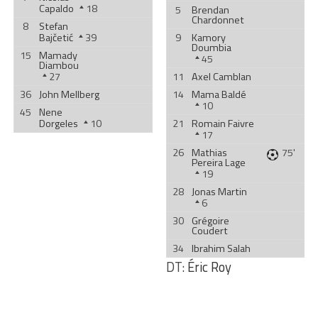
Capaldo
18
5
Brendan
Chardonnet
8
Stefan
Bajčetić
39
9
Kamory
Doumbia
15
Mamady
45
Diambou
27
11
Axel Camblan
36
John Mellberg
14
Mama Baldé
10
45
Nene
Dorgeles
10
21
Romain Faivre
17
26
Mathias
75'
Pereira Lage
19
28
Jonas Martin
6
30
Grégoire
Coudert
34
Ibrahim Salah
DT:
Éric Roy