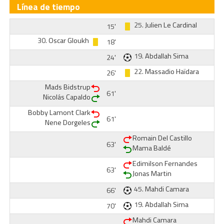
Línea de tiempo
25.
Julien Le Cardinal
15'
30.
Oscar Gloukh
18'
19.
Abdallah Sima
24'
22.
Massadio Haïdara
26'
Mads Bidstrup
61'
Nicolás Capaldo
Bobby Lamont Clark
61'
Nene Dorgeles
Romain Del Castillo
63'
Mama Baldé
Edimilson Fernandes
63'
Jonas Martin
45.
Mahdi Camara
66'
19.
Abdallah Sima
70'
Mahdi Camara