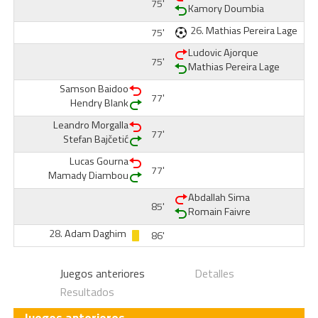
75'
Kamory Doumbia
26.
Mathias Pereira Lage
75'
Ludovic Ajorque
75'
Mathias Pereira Lage
Samson Baidoo
77'
Hendry Blank
Leandro Morgalla
77'
Stefan Bajčetić
Lucas Gourna
77'
Mamady Diambou
Abdallah Sima
85'
Romain Faivre
28.
Adam Daghim
86'
Juegos anteriores
Detalles
Resultados
Juegos anteriores