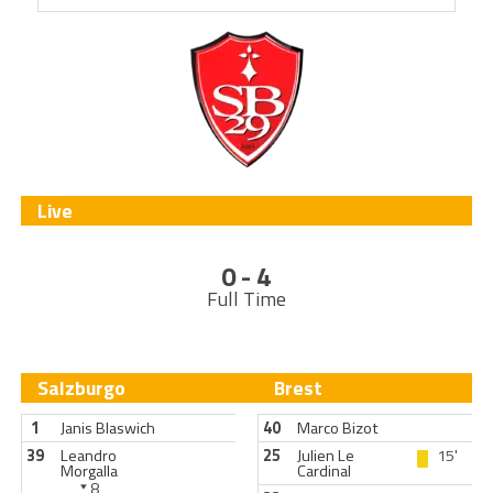
Live
0 - 4
Full Time
Salzburgo
Brest
1
Janis Blaswich
40
Marco Bizot
39
Leandro
25
Julien Le
15'
Morgalla
Cardinal
8