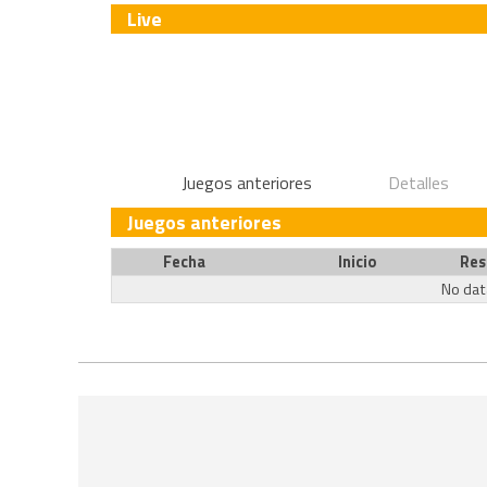
Live
Juegos anteriores
Detalles
Juegos anteriores
Fecha
Inicio
Res
No data