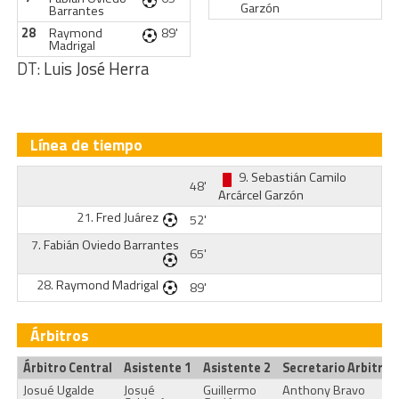
Garzón
Barrantes
28
Raymond
89'
Madrigal
DT:
Luis José Herra
Línea de tiempo
9.
Sebastián Camilo
48'
Arcárcel Garzón
21.
Fred Juárez
52'
7.
Fabián Oviedo Barrantes
65'
28.
Raymond Madrigal
89'
Árbitros
Árbitro Central
Asistente 1
Asistente 2
Secretario Arbitral
Josué Ugalde
Josué
Guillermo
Anthony Bravo