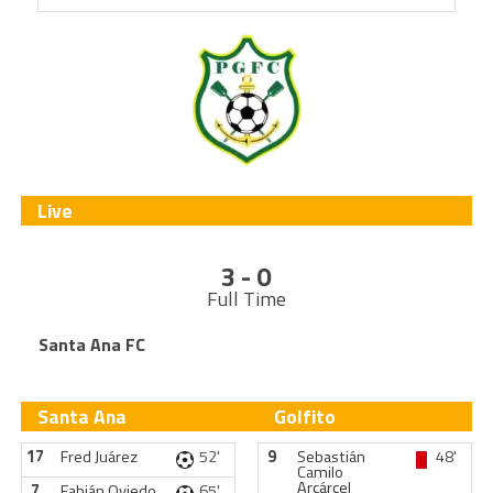
Live
3 - 0
Full Time
Santa Ana FC
Santa Ana
Golfito
17
Fred Juárez
52'
9
Sebastián
48'
Camilo
Arcárcel
7
Fabián Oviedo
65'