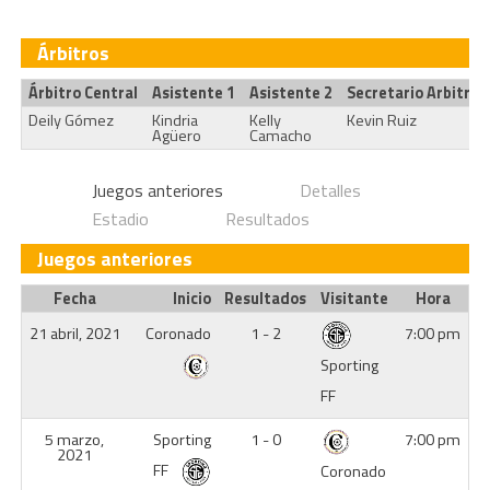
Árbitros
Árbitro Central
Asistente 1
Asistente 2
Secretario Arbitral
Deily Gómez
Kindria
Kelly
Kevin Ruiz
Agüero
Camacho
Juegos anteriores
Detalles
Estadio
Resultados
Juegos anteriores
Fecha
Inicio
Resultados
Visitante
Hora
21 abril, 2021
Coronado
1 - 2
7:00 pm
Sporting
FF
5 marzo,
Sporting
1 - 0
7:00 pm
2021
FF
Coronado