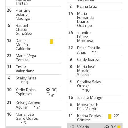
Tristán
2
Karina Cruz
26
Franciny
14
María
Solano
Fernanda
Madrigal
Duarte
5
Raquel
Ocampo
Chacón
24
Jennifer
González
López
12
Daniela
Montoya
Mesén
22
Paula Castillo
Calderón
Arias
4
23
Mariel Vega
9
Cindy Juárez
Peralta
8
María José
11
Emilie
Morales
Valenciano
Salazar
4
Steicy Arias
5
Catalina Salas
13
Ortega
10
Yerlin Rojas
30',
10
Espinoza
43'
16
Jessica Monge
21
Kelsey Arroyo
6
Monserrath
Aguilar
24
Díaz Valerín
16
María José
11
Karina Cerdas
22'
Garro Quirós
Gómez
6
10
Valeria
37'