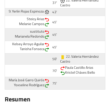
22.
Valeria Hernández
37'
Castro
9.
Yerlin Rojas Espinoza
43'
Steicy Arias
45'
Melanie Campos
sustituto
45'
Marianela Redondo
Kelsey Arroyo Aguilar
45'
Tanisha Fonseca
22.
Valeria Hernández
58'
Castro
Paula Castillo Arias
70'
Kristel Cháves Bello
María José Garro Quirós
75'
Yoxseline Rodríguez
Resumen