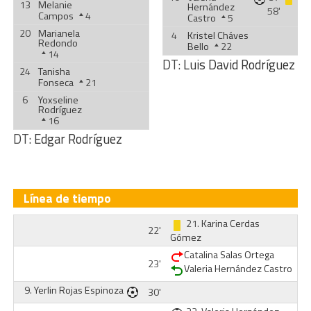
13
Melanie
Hernández
58'
Campos
4
Castro
5
20
Marianela
4
Kristel Cháves
Redondo
Bello
22
14
DT:
Luis David Rodríguez
24
Tanisha
Fonseca
21
6
Yoxseline
Rodríguez
16
DT:
Edgar Rodríguez
Línea de tiempo
21.
Karina Cerdas
22'
Gómez
Catalina Salas Ortega
23'
Valeria Hernández Castro
9.
Yerlin Rojas Espinoza
30'