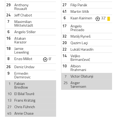
29
Anthony
27
Filip Panák
Rouault
41
Martin Vitík
24
Jeff Chabot
6
Kaan Kairinen
32'
7
Maximilian
Mittelstädt
17
Angelo
Preciado
6
Angelo Stiller
32
Matěj Ryneš
16
Atakan
Karazor
20
Qazim Laçi
18
Jamie
22
Lukáš Haraslín
Leweling
14
Veljko
8
Enzo Millot
8'
Birmančević
10
Albion
26
Deniz Undav
Rrahmani
9
Ermedin
7
Victor Olatunji
Demirovic
25
Asger
1
Fabian
Sørensen
Bredlow
10
El Bilal Touré
13
Frans Krätzig
27
Chris Führich
45
Anrie Chase