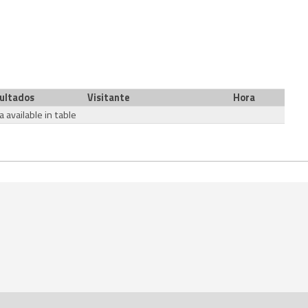
ultados
Visitante
Hora
 available in table