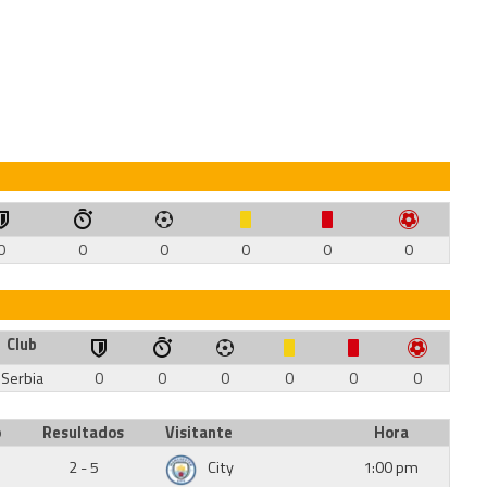
0
0
0
0
0
0
Club
Serbia
0
0
0
0
0
0
o
Resultados
Visitante
Hora
2 - 5
City
1:00 pm