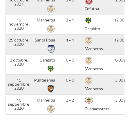
16 octubre,
Marineros
3 - 0
2:00 pm
2021
Cofutpa
15
Marineros
3 - 1
12:00 p
noviembre,
2020
Garabito
29 octubre,
Santa Rosa
1 - 1
12:00 p
2020
Marineros
2 octubre,
Garabito
0 - 0
6:00 pm
2020
Marineros
19
Puntarenas
0 - 0
3:00 pm
septiembre,
2020
Marineros
10
Marineros
2 - 2
3:00 pm
septiembre,
2020
Guanacasteca