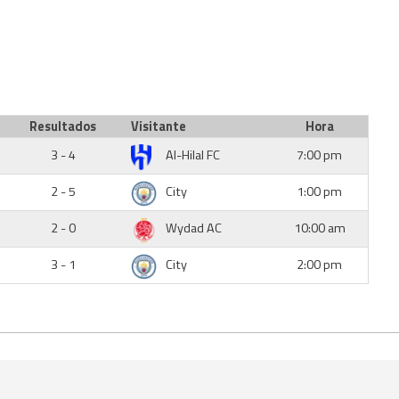
Resultados
Visitante
Hora
3 - 4
Al-Hilal FC
7:00 pm
2 - 5
City
1:00 pm
2 - 0
Wydad AC
10:00 am
3 - 1
City
2:00 pm