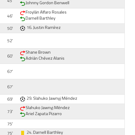
45'
Johnny Gordon Benwell
Froylán Alfaro Rosales
46'
Darnell Barthley
16.
Justin Ramírez
50'
52'
Shane Brown
60'
Adrián Chévez Alanis
67'
67'
29.
Slahuko Jawnyj Méndez
69'
Slahuko Jawnyj Méndez
73'
Ariel Zapata Pizarro
75'
24.
Darnell Barthley
75'