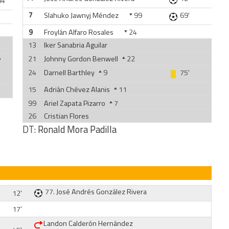
4'
7
Slahuko Jawnyj Méndez
99
69'
9
Froylán Alfaro Rosales
24
13
Iker Sanabria Aguilar
21
Johnny Gordon Benwell
22
'
24
Darnell Barthley
9
75'
15
Adrián Chévez Alanis
11
99
Ariel Zapata Pizarro
7
26
Cristian Flores
DT:
Ronald Mora Padilla
77.
José Andrés González Rivera
12'
17'
Landon Calderón Hernández