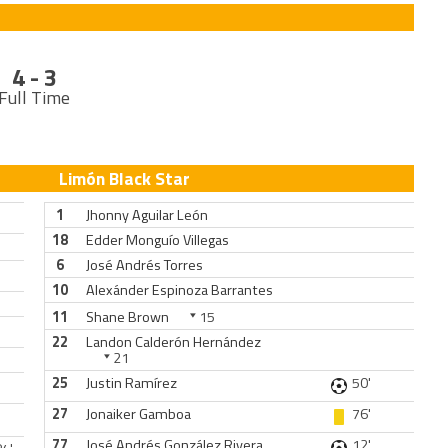
4 - 3
Full Time
Limón Black Star
1
Jhonny Aguilar León
18
Edder Monguío Villegas
6
José Andrés Torres
10
Alexánder Espinoza Barrantes
11
Shane Brown
15
22
Landon Calderón Hernández
21
25
Justin Ramírez
50'
27
Jonaiker Gamboa
76'
77
José Andrés González Rivera
12'