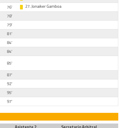
27.
Jonaiker Gamboa
76'
78'
79'
81'
84'
84'
85'
87'
92'
95'
97'
Asistente 2
Secretario Arbitral