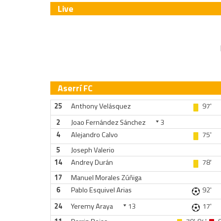
Live
Aserrí FC
25
Anthony Velásquez
97'
2
Joao Fernández Sánchez
3
4
Alejandro Calvo
75'
5
Joseph Valerio
14
Andrey Durán
78'
17
Manuel Morales Zúñiga
6
Pablo Esquivel Arias
92'
24
Yeremy Araya
13
17'