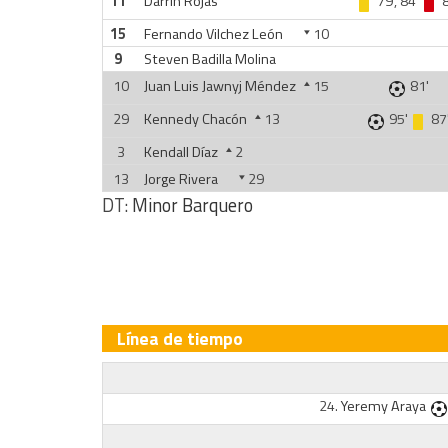
11
Darrin Rojas
79', 84'
8
15
Fernando Vilchez León
10
9
Steven Badilla Molina
10
Juan Luis Jawnyj Méndez
15
81'
29
Kennedy Chacón
13
95'
87
3
Kendall Díaz
2
13
Jorge Rivera
29
DT:
Minor Barquero
Línea de tiempo
24.
Yeremy Araya