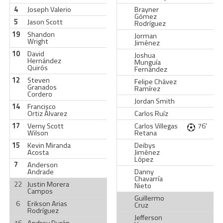
4
Joseph Valerio
Brayner
Gómez
5
Jason Scott
Rodríguez
19
Shandon
Jorman
Wright
Jiménez
10
David
Joshua
Hernández
Munguía
Quirós
Fernández
12
Steven
Felipe Chávez
Granados
Ramírez
Cordero
Jordan Smith
14
Francisco
Ortiz Álvarez
Carlos Ruíz
17
Verny Scott
Carlos Villegas
76'
Wilson
Retana
15
Kevin Miranda
Deibys
Acosta
Jiménez
López
7
Anderson
Andrade
Danny
Chavarría
22
Justin Morera
Nieto
Campos
Guillermo
6
Erikson Arias
Cruz
Rodríguez
Jefferson