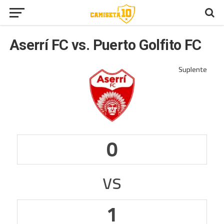
Aserrí FC vs. Puerto Golfito FC
0
vs
1