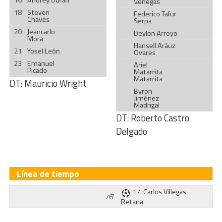
16
Andrey Durán
Venegas
18
Steven
Federico Tafur
Chaves
Serpa
20
Jeancarlo
Deylon Arroyo
Mora
Hansell Aráuz
21
Yosel León
Ovares
23
Emanuel
Ariel
Picado
Matarrita
Matarrita
DT:
Mauricio Wright
Byron
Jiménez
Madrigal
DT:
Roberto Castro
Delgado
Línea de tiempo
17.
Carlos Villegas
76'
Retana