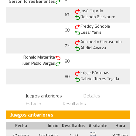
Gerson Torres Barrantes
José Fajardo
67'
Rolando Blackburn
Freddy Góndola
68'
Cesar Yanis
Adalberto Carrasquilla
73'
Abdiel Ayarza
Ronald Matarrita
80'
Juan Pablo Vargas
Edgar Bárcenas
80'
Gabriel Torres Tejada
Juegos anteriores
Detalles
Estadio
Resultados
Juegos anteriores
Fecha
Inicio
Resultados
Visitante
Hora
27 enero,
Costa Rica
1 - 0
8:05 pm