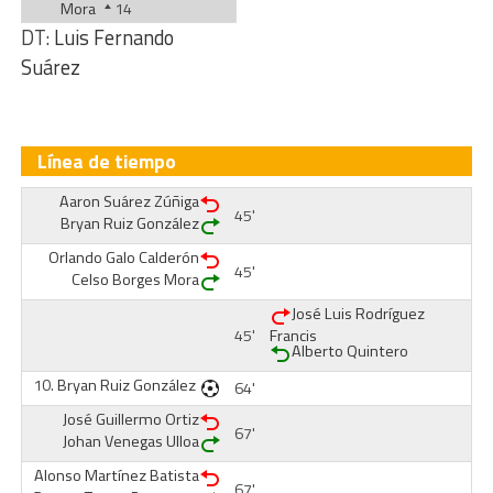
Mora
14
DT:
Luis Fernando
Suárez
Línea de tiempo
Aaron Suárez Zúñiga
45'
Bryan Ruiz González
Orlando Galo Calderón
45'
Celso Borges Mora
José Luis Rodríguez
45'
Francis
Alberto Quintero
10.
Bryan Ruiz González
64'
José Guillermo Ortiz
67'
Johan Venegas Ulloa
Alonso Martínez Batista
67'