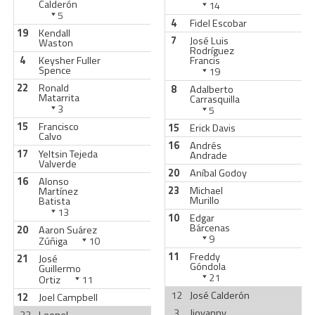
Calderón
14
5
4
Fidel Escobar
19
Kendall
7
José Luis
Waston
Rodríguez
4
Keysher Fuller
Francis
Spence
19
22
Ronald
8
Adalberto
Matarrita
Carrasquilla
3
5
15
Francisco
15
Erick Davis
Calvo
16
Andrés
17
Yeltsin Tejeda
Andrade
Valverde
20
Aníbal Godoy
16
Alonso
23
Michael
Martínez
Murillo
Batista
13
10
Edgar
Bárcenas
20
Aaron Suárez
9
Zúñiga
10
11
Freddy
21
José
Góndola
Guillermo
21
Ortiz
11
12
José Calderón
12
Joel Campbell
3
Jiovanny