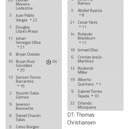
23
Leonel
Ramos
Moreira
Ledezma
5
Abdiel Ayarza
8
3
Juan Pablo
Vargas
22
21
Cesar Yanis
11
7
Douglas
López Araya
14
Rolando
Blackburn
11
Johan
Venegas Ulloa
17
21
18
Ismael Díaz
8
Bryan Oviedo
6
Cristian Jesús
Martínez
10
Bryan Ruiz
64'
González
13
Roderick
20
Miller
13
Gerson Torres
19
Alberto
Barrantes
Quintero
7
16
9
Gabriel Torres
2
Youstin Salas
Tejada
10
Gómez
22
Orlando
9
Jewison
Mosquera
Bennette
DT:
Thomas
6
Daniel Chacón
Salas
Christiansen
5
Celso Borges