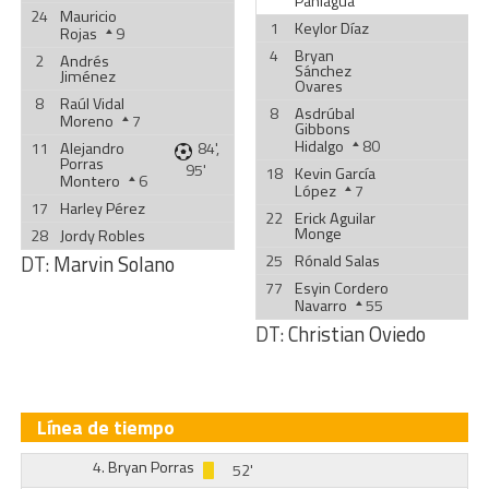
Paniagua
24
Mauricio
1
Keylor Díaz
Rojas
9
4
Bryan
2
Andrés
Sánchez
Jiménez
Ovares
8
Raúl Vidal
8
Asdrúbal
Moreno
7
Gibbons
Hidalgo
80
11
Alejandro
84',
Porras
95'
18
Kevin García
Montero
6
López
7
17
Harley Pérez
22
Erick Aguilar
Monge
28
Jordy Robles
DT:
Marvin Solano
25
Rónald Salas
77
Esyin Cordero
Navarro
55
DT:
Christian Oviedo
Línea de tiempo
4.
Bryan Porras
52'