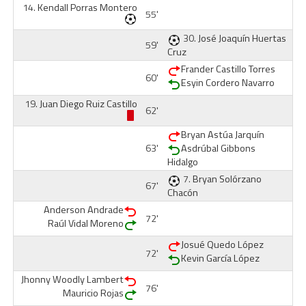
14.
Kendall Porras Montero
55'
30.
José Joaquín Huertas
59'
Cruz
Frander Castillo Torres
60'
Esyin Cordero Navarro
19.
Juan Diego Ruiz Castillo
62'
Bryan Astúa Jarquín
63'
Asdrúbal Gibbons
Hidalgo
7.
Bryan Solórzano
67'
Chacón
Anderson Andrade
72'
Raúl Vidal Moreno
Josué Quedo López
72'
Kevin García López
Jhonny Woodly Lambert
76'
Mauricio Rojas