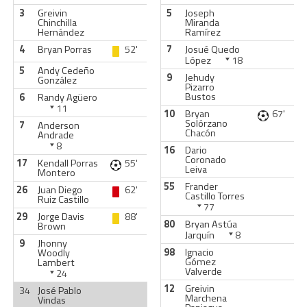
3
Greivin
5
Joseph
Chinchilla
Miranda
Hernández
Ramírez
4
Bryan Porras
52'
7
Josué Quedo
López
18
5
Andy Cedeño
9
Jehudy
González
Pizarro
Bustos
6
Randy Agüero
11
10
Bryan
67'
Solórzano
7
Anderson
Chacón
Andrade
8
16
Dario
Coronado
17
Kendall Porras
55'
Leiva
Montero
55
Frander
26
Juan Diego
62'
Castillo Torres
Ruiz Castillo
77
29
Jorge Davis
88'
80
Bryan Astúa
Brown
Jarquín
8
9
Jhonny
98
Ignacio
Woodly
Gómez
Lambert
Valverde
24
12
Greivin
34
José Pablo
Marchena
Vindas