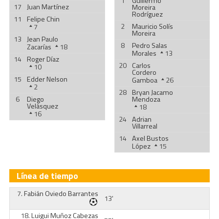
1
Guillermo
17
Juan Martínez
Moreira
Rodríguez
11
Felipe Chin
2
Mauricio Solís
7
Moreira
13
Jean Paulo
8
Pedro Salas
Zacarías
18
Morales
13
14
Roger Díaz
20
Carlos
10
Cordero
15
Edder Nelson
Gamboa
26
2
28
Bryan Jacamo
6
Diego
Mendoza
Velásquez
18
16
24
Adrian
Villarreal
14
Axel Bustos
López
15
Línea de tiempo
7.
Fabián Oviedo Barrantes
13'
18.
Luigui Muñoz Cabezas