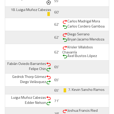
55'
18.
Luigui Muñoz Cabezas
60'
Carlos Madrigal Mora
62'
Carlos Cordero Gamboa
Diego Serrano
62'
Bryan Jacamo Mendoza
Krisler Villalobos
62'
Chavarría
Axel Bustos López
Fabián Oviedo Barrantes
65'
Felipe Chin
Gedrick Thorp Gómez
65'
Diego Velásquez
7.
Kevin Sancho Ramos
65'
Luigui Muñoz Cabezas
71'
Edder Nelson
Joshua Francis Ried
78'