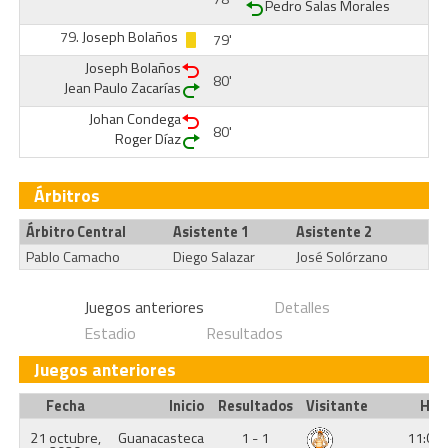
Pedro Salas Morales
79.
Joseph Bolaños
79'
Joseph Bolaños
80'
Jean Paulo Zacarías
Johan Condega
80'
Roger Díaz
Árbitros
Árbitro Central
Asistente 1
Asistente 2
Pablo Camacho
Diego Salazar
José Solórzano
Juegos anteriores
Detalles
Estadio
Resultados
Juegos anteriores
Fecha
Inicio
Resultados
Visitante
Hor
21 octubre,
Guanacasteca
1 - 1
11:00