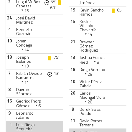
2
Luigui Muñoz
55'
Jiménez
Cabezas
60'
19
Kevin Sancho
65'
15
Ramos
24
José David
15
Krisler
Martínez
Villalobos
4
Kenneth
Chavarría
Guzmán
14
10
Johan
21
Brayner
Condega
Gómez
14
Rodríguez
18
Joseph
79'
13
Joshua Francis
Bolaños
Ried
8
13
18
Diego Serrano
7
Fabián Oviedo
13'
28
Barrantes
10
Víctor Pérez
11
Zabala
8
Dayron
26
Carlos
Sánchez
Madrigal Mora
16
Gedrick Thorp
20
Gómez
6
9
Derek Salas
9
Leonardo
Picado
Adams
11
David Porras
1
Luis Diego
Tamaris
Sequeira