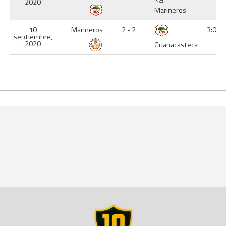
2020
Marineros
10
Marineros
2 - 2
3:00 
septiembre,
2020
Guanacasteca