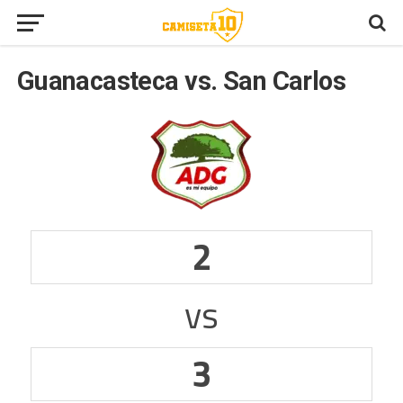
Guanacasteca vs. San Carlos
2
vs
3