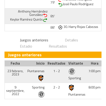
79'
José Paulo Rodríguez
Anthony Hernández
González
85'
Keylor Ramírez Quirós
30.
Harry Rojas Cabezas
88'
Juegos anteriores
Detalles
Estadio
Resultados
Juegos anteriores
Fecha
Inicio
Resultados
Visitante
Hora
23 febrero,
Puntarenas
1 - 2
7:00 pm
2023
Sporting
9
Sporting
2 - 2
8:00 pm
septiembre,
2022
Puntarenas