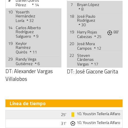
9
Daniel Quirós
7
Bryan López
Pérez
14
8
10
Yoserth
Hernández
18
José Paulo
Rodríguez
Loría
32
30
14
Carlos Alberto
Rodríguez
19
Harry Rojas
88'
Salguero
9
Cabezas
25
19
Keylor
20
José Mora
Ramírez
Campos
12
Quirós
11
22
Steven
29
Randy Vega
Cárdenas
Gutiérrez
6
Vargas
17
DT:
Alexander Vargas
DT:
José Giacone Garita
Villalobos
Línea de tiempo
10.
Youstin Tellería Alfaro
25'
10.
Youstin Tellería Alfaro
31'