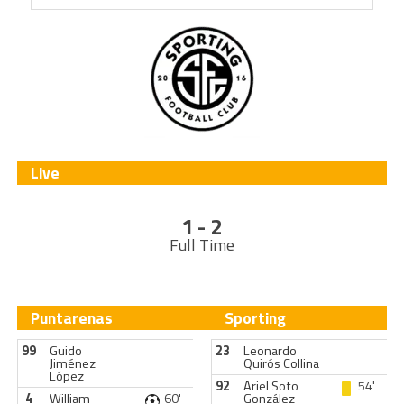
Live
1 - 2
Full Time
Puntarenas
Sporting
99
Guido
23
Leonardo
Jiménez
Quirós Collina
López
92
Ariel Soto
54'
4
William
60'
González