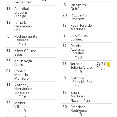
Fernández
6
Ian Smith
12
Asdrúbal
Quirós
Gibbons
29
Rigoberto
Hidalgo
Jiménez
18
Jemark
13
Kevin Fajardo
Hernández
Martínez
Hall
5
Luis Flores
6
Rodrigo Garita
Cordero
Valverde
29
12
Randall
Azofeifa
25
Kliver Gómez
Corrales
Salas
20
26
Kevin Vega
25
Youstin
31'
Garro
Tellería Alfaro
25'
87
Ronald
19
Mauricio
8
Anthony
Montero
López Muñoz
11
Anthony
7
Hernández
González
17
Brian
Martínez
19
Nava
22
32
Maikel
Villalobos
30
Francisco
Rodríguez
10
18