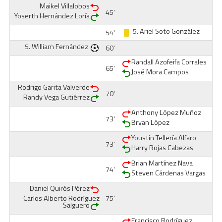
Maikel Villalobos
45'
Yoserth Hernández Loría
5.
Ariel Soto González
54'
5.
William Fernández
60'
Randall Azofeifa Corrales
65'
José Mora Campos
Rodrigo Garita Valverde
70'
Randy Vega Gutiérrez
Anthony López Muñoz
73'
Bryan López
Youstin Tellería Alfaro
73'
Harry Rojas Cabezas
Brian Martínez Nava
74'
Steven Cárdenas Vargas
Daniel Quirós Pérez
Carlos Alberto Rodríguez
75'
Salguero
Francisco Rodríguez