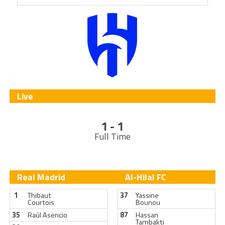
Live
1 - 1
Full Time
Real Madrid
Al-Hilal FC
1
Thibaut
37
Yassine
Courtois
Bounou
35
Raúl Asencio
87
Hassan
Tambakti