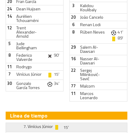
20
Fran García
3
Kalidou
24
Dean Huijsen
Koulibaly
14
Aurélien
20
João Cancelo
Tchouaméni
6
Renan Lodi
12
Trent
Alexander-
8
Rúben Neves
41'
Arnold
89'
5
Jude
29
Salem Al-
Bellingham
Dawsari
8
Federico
90'
16
Nasser Al-
Valverde
Dawsari
11
Rodrygo
22
Sergej
7
Vinícius Júnior
15'
Milinković-
Savić
30
Gonzalo
34'
77
Malcom
García Torres
11
Marcos
Leonardo
Línea de tiempo
7.
Vinícius Júnior
15'