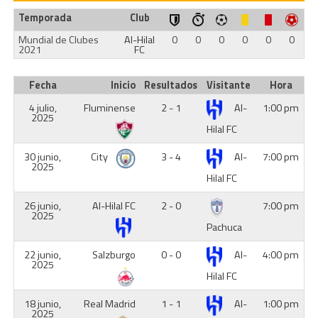
Temporada
Club
Mundial de Clubes
Al-Hilal
0
0
0
0
0
0
2021
FC
Fecha
Inicio
Resultados
Visitante
Hora
4 julio,
Fluminense
2 - 1
Al-
1:00 pm
2025
Hilal FC
30 junio,
City
3 - 4
Al-
7:00 pm
2025
Hilal FC
26 junio,
Al-Hilal FC
2 - 0
7:00 pm
2025
Pachuca
22 junio,
Salzburgo
0 - 0
Al-
4:00 pm
2025
Hilal FC
18 junio,
Real Madrid
1 - 1
Al-
1:00 pm
2025