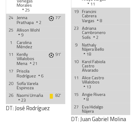
Venegas
11
Morales
25
19
Francini
Cabrera
24
Jenna
77'
Vargas
8
Prathapa
2
23
Adriana
25
Allison Wohl
Cambronero
9
Solís
2
1
Carolina
9
Nathaly
Méndez
Nájera Bello
18
11
Kenlly
91'
Villalobos
10
Karol Fabiola
Mena
21
Castro
Alvarado
17
Priscila
Rodríguez
6
11
Alice Castro
Villalobos
20
Sofía Varela
13
Espinoza
15
Angie Rivera
26
Naomi Umaña
82'
8
23
27
Eva Hidalgo
DT:
José Rodríguez
Nájera
DT:
Juan Gabriel Molina