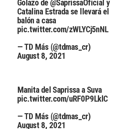
Golazo de
@SaprissaOficial
y
Catalina Estrada se llevará el
balón a casa
pic.twitter.com/zWLYCj5nNL
— TD Más (@tdmas_cr)
August 8, 2021
Manita del Saprissa a Suva
pic.twitter.com/uRF0P9LklC
— TD Más (@tdmas_cr)
August 8, 2021