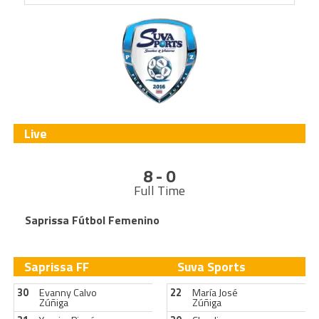
Live
8 - 0
Full Time
Saprissa Fútbol Femenino
Saprissa FF
Suva Sports
30
Evanny Calvo
22
María José
Zúñiga
Zúñiga