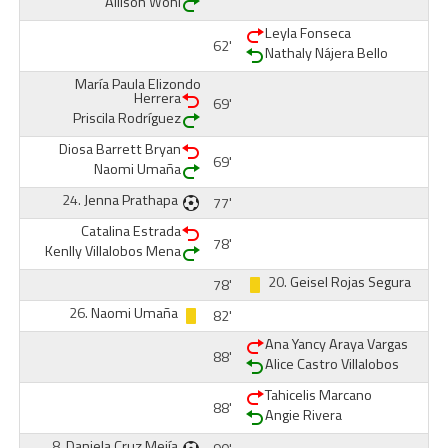
Allison Wohl
Leyla Fonseca
62'
Nathaly Nájera Bello
María Paula Elizondo
Herrera
69'
Priscila Rodríguez
Diosa Barrett Bryan
69'
Naomi Umaña
24.
Jenna Prathapa
77'
Catalina Estrada
78'
Kenlly Villalobos Mena
20.
Geisel Rojas Segura
78'
26.
Naomi Umaña
82'
Ana Yancy Araya Vargas
88'
Alice Castro Villalobos
Tahicelis Marcano
88'
Angie Rivera
8.
Daniela Cruz Mejía