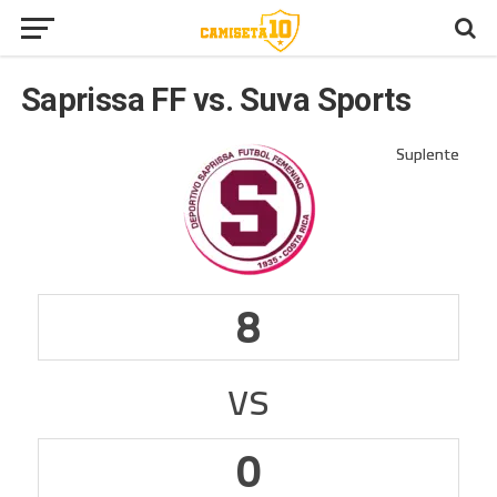
Saprissa FF vs. Suva Sports
8
vs
0