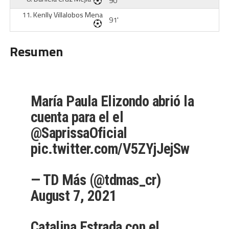
90'
11.
Kenlly Villalobos Mena
91'
Resumen
María Paula Elizondo abrió la
cuenta para el el
@SaprissaOficial
pic.twitter.com/V5ZYjJejSw
— TD Más (@tdmas_cr)
August 7, 2021
Catalina Estrada con el