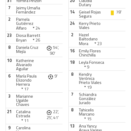
31
Yomira Pinzón
20
Claudia
Dutary
7
Jeimy Umaña
Fernández
14
Geisel Rojas
78'
Segura
2
Pamela
Gutiérrez
24
Kerry Prieto
Viales
Alfaro
24
2
Hazel
23
Diosa Barrett
Baltodano
Bryan
26
Mora
23
8
Daniela Cruz
54',
16
Emily Flores
Mejía
90'
Chinchilla
10
Katherine
18
Leyla Fonseca
Alvarado
9
Aguilar
8
Kendry
6
María Paula
9'
Verónica
Elizondo
Prieto Viales
Herrera
19
17
7
Schiandra
3
Marianne
González
Ugalde
Jurado
Chaves
8
Tahicelis
21
Catalina
22',
Marcano
Estrada
25', 41'
15
11
13
Ana Yancy
9
Carolina
Araya Vargas