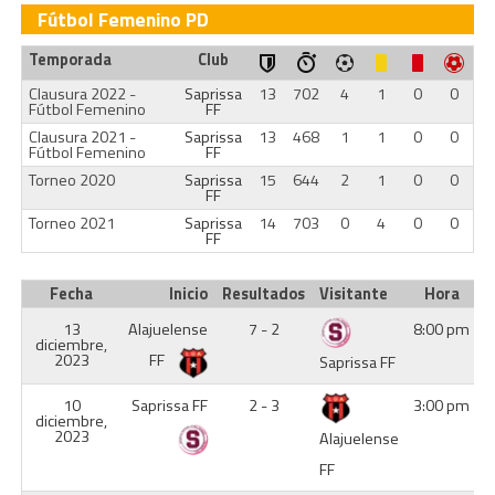
Fútbol Femenino PD
Temporada
Club
Clausura 2022 -
Saprissa
13
702
4
1
0
0
Fútbol Femenino
FF
Clausura 2021 -
Saprissa
13
468
1
1
0
0
Fútbol Femenino
FF
Torneo 2020
Saprissa
15
644
2
1
0
0
FF
Torneo 2021
Saprissa
14
703
0
4
0
0
FF
Fecha
Inicio
Resultados
Visitante
Hora
13
Alajuelense
7 - 2
8:00 pm
diciembre,
2023
FF
Saprissa FF
10
Saprissa FF
2 - 3
3:00 pm
diciembre,
2023
Alajuelense
FF