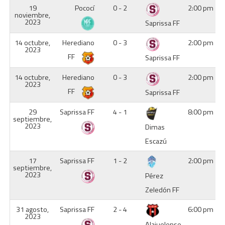
19
Pococí
0 - 2
2:00 pm
noviembre,
2023
Saprissa FF
14 octubre,
Herediano
0 - 3
2:00 pm
2023
FF
Saprissa FF
14 octubre,
Herediano
0 - 3
2:00 pm
2023
FF
Saprissa FF
29
Saprissa FF
4 - 1
8:00 pm
septiembre,
2023
Dimas
Escazú
17
Saprissa FF
1 - 2
2:00 pm
septiembre,
2023
Pérez
Zeledón FF
31 agosto,
Saprissa FF
2 - 4
6:00 pm
2023
Alajuelense