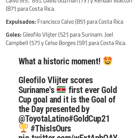
Calvo (65′, 85′), David Guzmán (73′) y Kendall Waston
(87′) para Costa Rica.
Expulsados:
Francisco Calvo (85′) para Costa Rica
Goles:
Gleofilo Vlijter (52′) para Surinam. Joel
Campbell (57′) y Celso Borges (59′) para Costa Rica.
What a historic moment!
Gleofilo Vlijter scores
Suriname's
first ever Gold
Cup goal and it is the Goal of
the Day presented by
@ToyotaLatino
#GoldCup21
#ThisIsOurs
pic.twitter.com/wExtApbOAY