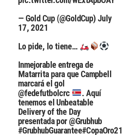
— Gold Cup (@GoldCup)
July
17, 2021
Lo pide, lo tiene…
Inmejorable entrega de
Matarrita para que Campbell
marcará el gol
@fedefutbolcrc
. Aquí
tenemos el Unbeatable
Delivery of the Day
presentada por
@Grubhub
#GrubhubGuarantee
#CopaOro21