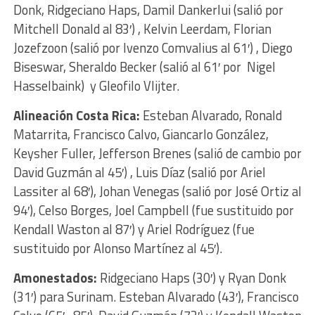
Donk, Ridgeciano Haps, Damil Dankerlui (salió por
Mitchell Donald al 83′) , Kelvin Leerdam, Florian
Jozefzoon (salió por Ivenzo Comvalius al 61′) , Diego
Biseswar, Sheraldo Becker (salió al 61′ por Nigel
Hasselbaink) y Gleofilo Vlijter.
Alineación Costa Rica:
Esteban Alvarado, Ronald
Matarrita, Francisco Calvo, Giancarlo González,
Keysher Fuller, Jefferson Brenes (salió de cambio por
David Guzmán al 45′) , Luis Díaz (salió por Ariel
Lassiter al 68′), Johan Venegas (salió por José Ortiz al
94′), Celso Borges, Joel Campbell (fue sustituido por
Kendall Waston al 87′) y Ariel Rodríguez (fue
sustituido por Alonso Martínez al 45′).
Amonestados:
Ridgeciano Haps (30′) y Ryan Donk
(31′) para Surinam. Esteban Alvarado (43′), Francisco