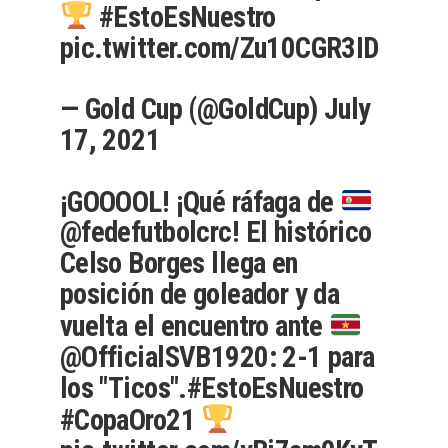
#EstoEsNuestro
pic.twitter.com/Zu10CGR3ID
— Gold Cup (@GoldCup)
July
17, 2021
¡GOOOOL! ¡Qué ráfaga de
@fedefutbolcrc
! El histórico
Celso Borges llega en
posición de goleador y da
vuelta el encuentro ante
@OfficialSVB1920
: 2-1 para
los "Ticos".
#EstoEsNuestro
#CopaOro21