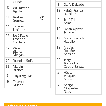
Quirós
2
Darío Delgado
6
Will Alfredo
12
Fabián Garita
Aguilar
Ramírez
10
Andrés
4
José Tello
Gómez
Salas
11
Esteban
10
Dylan Alpízar
Jiménez
Jenkins
14
José Pablo
13
Mateo Canella
Jiménez
Rabello
Cordero
19
Matías
17
William
Bolaños
Blanco
Serrano
Melgara
99
Jorge
21
Brandon Solís
Alejandro
22
Marvin
Castro Salazar
Brenes
5
Héctor
7
Edgar Aguilar
Vásquez
Madriz
9
Esteban
Muñoz
4
Sergio
Céspedes
Davy
Línea de tiempo