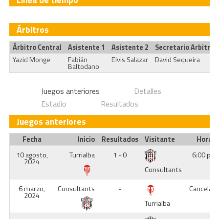
Árbitros
Árbitro Central
Asistente 1
Asistente 2
Secretario Arbitral
Yazid Monge
Fabián
Elvis Salazar
David Sequeira
Baltodano
Juegos anteriores
Detalles
Estadio
Resultados
Juegos anteriores
Fecha
Inicio
Resultados
Visitante
Hora
10 agosto,
Turrialba
1 - 0
6:00 pm
2024
Consultants
6 marzo,
Consultants
-
Cancelad
2024
Turrialba