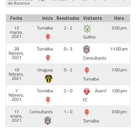
de Ascenso
Fecha
Inicio
Resultados
Visitante
Hora
13
Turrialba
2 - 2
3:00 pm
marzo,
2021
Golfito
28
Turrialba
0 - 3
11:00 am
febrero,
2021
Consultants
19
Uruguay
0 - 2
7:00 pm
febrero,
2021
Turrialba
7
Turrialba
2 - 0
Aserrí
1:00 pm
febrero,
2021
FC
17
Consultants
1 - 0
3:00 pm
enero,
2021
Turrialba