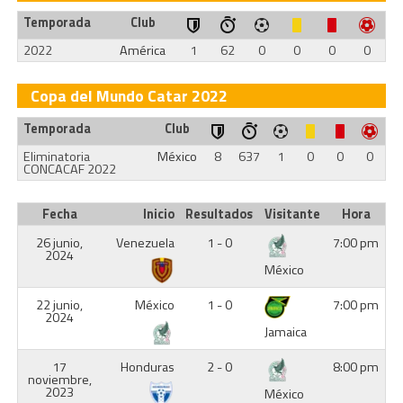
Temporada
Club
2022
América
1
62
0
0
0
0
Copa del Mundo Catar 2022
Temporada
Club
Eliminatoria
México
8
637
1
0
0
0
CONCACAF 2022
Fecha
Inicio
Resultados
Visitante
Hora
26 junio,
Venezuela
1 - 0
7:00 pm
2024
México
22 junio,
México
1 - 0
7:00 pm
2024
Jamaica
17
Honduras
2 - 0
8:00 pm
noviembre,
2023
México