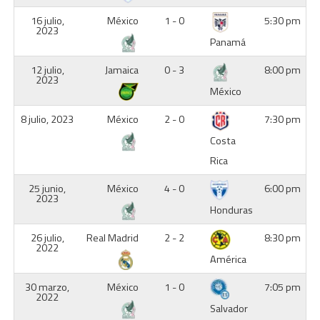
16 julio,
México
1 - 0
5:30 pm
2023
Panamá
12 julio,
Jamaica
0 - 3
8:00 pm
2023
México
8 julio, 2023
México
2 - 0
7:30 pm
Costa
Rica
25 junio,
México
4 - 0
6:00 pm
2023
Honduras
26 julio,
Real Madrid
2 - 2
8:30 pm
2022
América
30 marzo,
México
1 - 0
7:05 pm
2022
Salvador