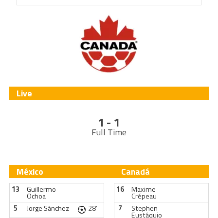
Live
1 - 1
Full Time
México
Canadá
13
Guillermo
16
Maxime
Ochoa
Crépeau
5
Jorge Sánchez
28'
7
Stephen
Eustáquio