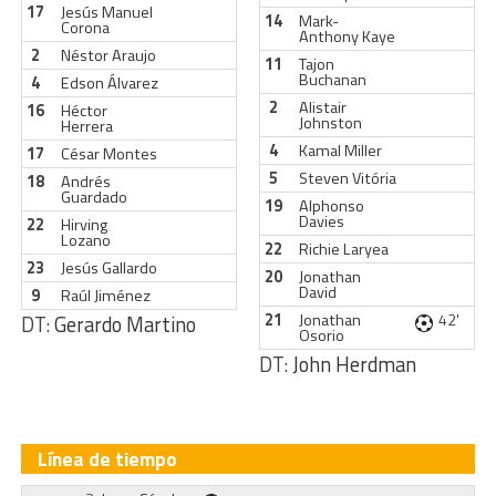
17
Jesús Manuel
14
Mark-
Corona
Anthony Kaye
2
Néstor Araujo
11
Tajon
Buchanan
4
Edson Álvarez
2
Alistair
16
Héctor
Johnston
Herrera
4
Kamal Miller
17
César Montes
5
Steven Vitória
18
Andrés
Guardado
19
Alphonso
Davies
22
Hirving
Lozano
22
Richie Laryea
23
Jesús Gallardo
20
Jonathan
David
9
Raúl Jiménez
21
Jonathan
42'
DT:
Gerardo Martino
Osorio
DT:
John Herdman
Línea de tiempo