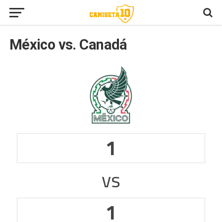
México vs. Canadá
1
vs
1