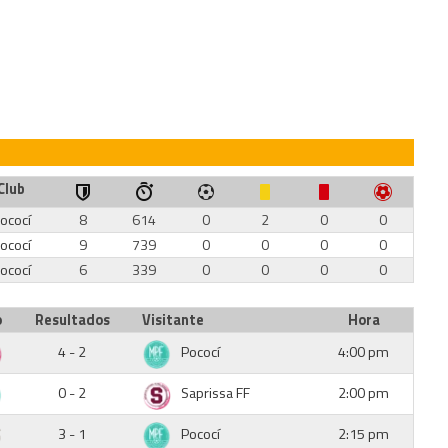
Club
ococí
8
614
0
2
0
0
ococí
9
739
0
0
0
0
ococí
6
339
0
0
0
0
o
Resultados
Visitante
Hora
4 - 2
Pococí
4:00 pm
0 - 2
Saprissa FF
2:00 pm
3 - 1
Pococí
2:15 pm