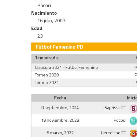
Pococí
Nacimiento
16 julio, 2003
Edad
23
Fútbol Femenino PD
Temporada
Clausura 2021 - Fútbol Femenino
P
Torneo 2020
P
Torneo 2021
P
Fecha
Inici
8 septiembre, 2024
Saprissa FF
19 noviembre, 2023
Pococí
6 marzo, 2022
Herediano FF