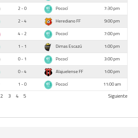
2 - 0
Pococí
7:30 pm
2 - 4
Herediano FF
9:00 pm
4 - 2
Pococí
7:00 pm
1 - 1
Dimas Escazú
1:00 pm
0 - 1
Pococí
3:00 pm
0 - 4
Alajuelense FF
1:00 pm
1 - 0
Pococí
11:00 am
2
3
4
5
Siguiente