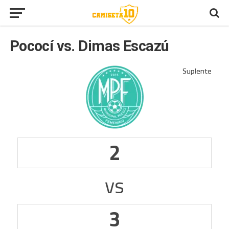
Pococí vs. Dimas Escazú
2
vs
3