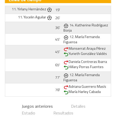
11.
Yirlany Hernández
19'
11.
Yocelin Aguilar
26'
14.
Katherine Rodríguez
36'
Borja
12.
María Fernanda
45'
Figueroa
Monserrat Araya Pérez
45'
Yurieth González Valdés
Daniela Contreras Ibarra
65'
Hillary Porras Fuentes
12.
María Fernanda
77'
Figueroa
Adriana Guerrero Masís
78'
María Harley Cabada
Juegos anteriores
Detalles
Estadio
Resultados