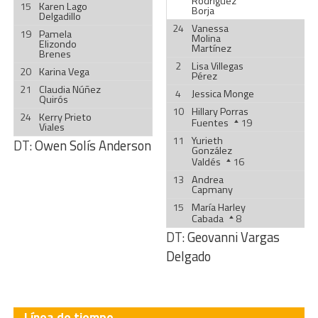
Rodríguez
15
Karen Lago
Borja
Delgadillo
24
Vanessa
19
Pamela
Molina
Elizondo
Martínez
Brenes
2
Lisa Villegas
20
Karina Vega
Pérez
21
Claudia Núñez
4
Jessica Monge
Quirós
10
Hillary Porras
24
Kerry Prieto
Fuentes
19
Viales
11
Yurieth
DT:
Owen Solís Anderson
González
Valdés
16
13
Andrea
Capmany
15
María Harley
Cabada
8
DT:
Geovanni Vargas
Delgado
Línea de tiempo