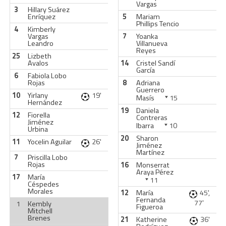
Vargas
3
Hillary Suárez
Enríquez
5
Mariam
Phillips Tencio
4
Kimberly
Vargas
7
Yoanka
Leandro
Villanueva
Reyes
25
Lizbeth
Avalos
14
Cristel Sandí
García
6
Fabiola Lobo
Rojas
8
Adriana
Guerrero
10
Yirlany
19'
Masís
15
Hernández
19
Daniela
12
Fiorella
Contreras
Jiménez
Ibarra
10
Urbina
20
Sharon
11
Yocelin Aguilar
26'
Jiménez
Martínez
7
Priscilla Lobo
Rojas
16
Monserrat
Araya Pérez
17
María
11
Céspedes
Morales
12
María
45',
Fernanda
77'
1
Kembly
Figueroa
Mitchell
Brenes
21
Katherine
36'