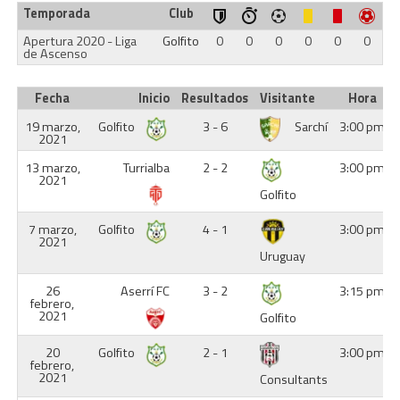
Temporada
Club
Apertura 2020 - Liga
Golfito
0
0
0
0
0
0
de Ascenso
Fecha
Inicio
Resultados
Visitante
Hora
19 marzo,
Golfito
3 - 6
Sarchí
3:00 pm
2021
13 marzo,
Turrialba
2 - 2
3:00 pm
2021
Golfito
7 marzo,
Golfito
4 - 1
3:00 pm
2021
Uruguay
26
Aserrí FC
3 - 2
3:15 pm
febrero,
2021
Golfito
20
Golfito
2 - 1
3:00 pm
febrero,
2021
Consultants