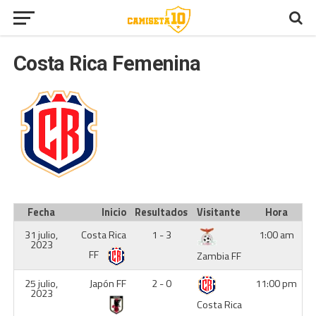
Costa Rica Femenina
Fecha
Inicio
Resultados
Visitante
Hora
31 julio,
Costa Rica
1 - 3
1:00 am
2023
FF
Zambia FF
25 julio,
Japón FF
2 - 0
11:00 pm
2023
Costa Rica