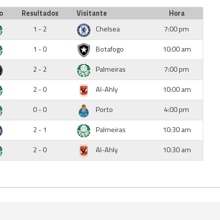
o
Resultados
Visitante
Hora
1 - 2
Chelsea
7:00 pm
1 - 0
Botafogo
10:00 am
2 - 2
Palmeiras
7:00 pm
2 - 0
Al-Ahly
10:00 am
0 - 0
Porto
4:00 pm
2 - 1
Palmeiras
10:30 am
2 - 0
Al-Ahly
10:30 am