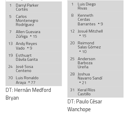
1
Luis Diego
1
Darryl Parker
Rivas
Cortés
8
Kenneth
5
Carlos
Cerdas
Montenegro
Barrantes
9
Rodríguez
12
Josué Mitchell
7
Allen Guevara
15
Zúñiga
15
20
Reimond
13
Andy Reyes
Salas Gómez
Vado
9
10
19
Esthuart
25
Anderson
Dávila Garita
Barboza
24
José Sosa
Ureña
Centeno
28
Joshua
70
Luis Ronaldo
Navarro Sandí
Araya
77
21
DT:
Hernán Medford
31
Keral Ríos
Castillo
Bryan
DT:
Paulo César
Wanchope