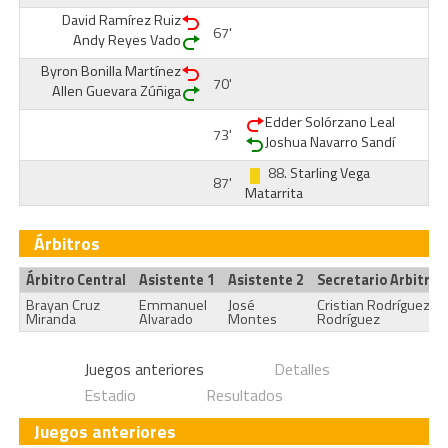
David Ramírez Ruiz
67'
Andy Reyes Vado
Byron Bonilla Martínez
70'
Allen Guevara Zúñiga
Edder Solórzano Leal
73'
Joshua Navarro Sandí
88.
Starling Vega
87'
Matarrita
Árbitros
Árbitro Central
Asistente 1
Asistente 2
Secretario Arbitral
Brayan Cruz
Emmanuel
José
Cristian Rodríguez
Miranda
Alvarado
Montes
Rodríguez
Juegos anteriores
Detalles
Estadio
Resultados
Juegos anteriores