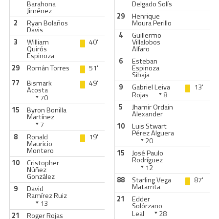
Barahona
Delgado Solís
Jiménez
29
Henrique
2
Ryan Bolaños
Moura Perillo
Davis
4
Guillermo
3
William
40'
Villalobos
Quirós
Alfaro
Espinoza
6
Esteban
29
Román Torres
51'
Espinoza
Sibaja
77
Bismark
49'
9
Gabriel Leiva
13'
Acosta
Rojas
8
70
5
Jhamir Ordain
15
Byron Bonilla
Alexander
Martínez
7
10
Luis Stwart
Pérez Alguera
8
Ronald
19'
20
Mauricio
Montero
15
José Paulo
Rodríguez
10
Cristopher
12
Núñez
González
88
Starling Vega
87'
Matarrita
9
David
Ramírez Ruiz
21
Edder
13
Solórzano
Leal
28
21
Roger Rojas