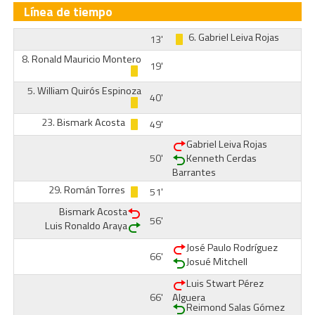
Línea de tiempo
6.
Gabriel Leiva Rojas
13'
8.
Ronald Mauricio Montero
19'
5.
William Quirós Espinoza
40'
23.
Bismark Acosta
49'
Gabriel Leiva Rojas
50'
Kenneth Cerdas
Barrantes
29.
Román Torres
51'
Bismark Acosta
56'
Luis Ronaldo Araya
José Paulo Rodríguez
66'
Josué Mitchell
Luis Stwart Pérez
66'
Alguera
Reimond Salas Gómez