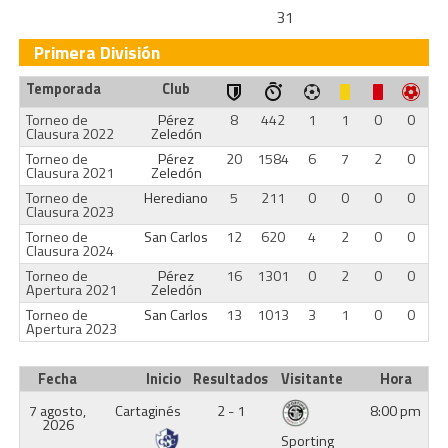
31
Primera División
Temporada
Club
Torneo de
Pérez
8
442
1
1
0
0
Clausura 2022
Zeledón
Torneo de
Pérez
20
1584
6
7
2
0
Clausura 2021
Zeledón
Torneo de
Herediano
5
211
0
0
0
0
Clausura 2023
Torneo de
San Carlos
12
620
4
2
0
0
Clausura 2024
Torneo de
Pérez
16
1301
0
2
0
0
Apertura 2021
Zeledón
Torneo de
San Carlos
13
1013
3
1
0
0
Apertura 2023
Fecha
Inicio
Resultados
Visitante
Hora
7 agosto,
Cartaginés
2 - 1
8:00 pm
2026
Sporting