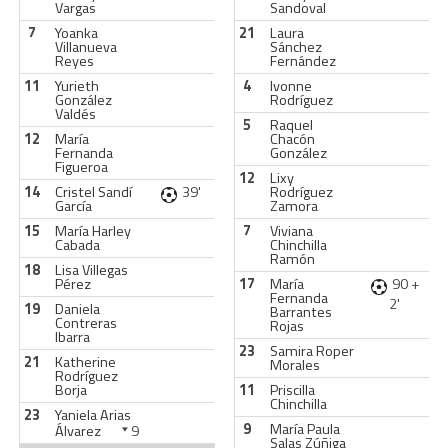
Vargas
Sandoval
7
Yoanka
21
Laura
Villanueva
Sánchez
Reyes
Fernández
11
Yurieth
4
Ivonne
González
Rodríguez
Valdés
5
Raquel
12
María
Chacón
Fernanda
González
Figueroa
12
Lixy
14
Cristel Sandí
39'
Rodríguez
García
Zamora
15
María Harley
7
Viviana
Cabada
Chinchilla
Ramón
18
Lisa Villegas
Pérez
17
María
90 +
Fernanda
2'
19
Daniela
Barrantes
Contreras
Rojas
Ibarra
23
Samira Roper
21
Katherine
Morales
Rodríguez
Borja
11
Priscilla
Chinchilla
23
Yaniela Arias
9
María Paula
Álvarez
9
Salas Zúñiga