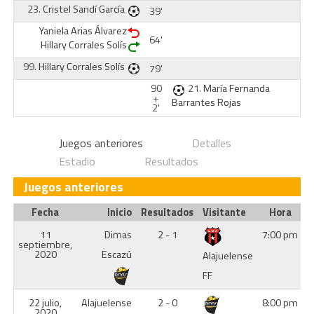
23.
Cristel Sandí García
39'
Yaniela Arias Álvarez
64'
Hillary Corrales Solís
99.
Hillary Corrales Solís
79'
90
21.
María Fernanda
+
Barrantes Rojas
2'
Juegos anteriores
Detalles
Estadio
Resultados
Juegos anteriores
Fecha
Inicio
Resultados
Visitante
Hora
11
Dimas
2 - 1
7:00 pm
septiembre,
2020
Escazú
Alajuelense
FF
22 julio,
Alajuelense
2 - 0
8:00 pm
2020