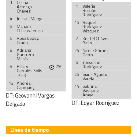
1
Celina
1
Valeria
Arteaga
Román
Chávez
Rodríguez
4
Jessica Monge
15
Raquel
5
Mariam
Rodríguez
Phillips Tencio
Vázquez
6
Rosa López
2
Kristel Cháves
Prado
Bello
8
Adriana
24
Nicole Gómez
Guerrero
Garro
Masís
6
Yoxseline
9
Hillary
79'
Rodríguez
Corrales Solís
25
Sianif Agüero
23
Varela
13
Andrea
14
Sabrina
Capmany
Vásquez
DT:
Geovanni Vargas
Araya
DT:
Edgar Rodríguez
Delgado
Línea de tiempo