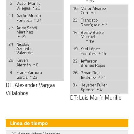
26
6
Víctor Murillo
Villegas
26
16
Minor Álvarez
Cordero
11
Aarón Murillo
23
Francisco
Fonseca
21
Rodríguez
7
77
Arley Sandí
Martínez
14
Berny Burke
Montiel
19
19
31
Nicolás
Azofeifa
19
Yael López
Valverde
Fuentes
14
28
Keven
22
Jefferson
Alemán
8
Brenes Rojas
9
Frank Zamora
26
Bryan Rojas
García
23
Jiménez
21
DT:
Alexander Vargas
37
Keysher Fuller
Spence
4
Villalobos
DT:
Luis Marín Murillo
Línea de tiempo