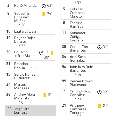
37
2
René Miranda
62'
5
Esteban
Granados
8
Sebastián
74'
Maroto
González
Muñoz
8
Fabrizio
28
Ramírez
16
Lautaro Ayala
11
Suhander
Zúñiga
19
Royner Rojas
Cordero
Dinarte
77
28
Gerson Torres
37'
Barrantes
20
Eduardo
54'
Juárez Viales
34
Ariel Soto
35'
González
21
Brandon
94
John Jairo Ruiz
Bonilla
11
Barrantes
15
Sergio Núñez
14
Gutiérrez
99
Keyner Brown
24
Marcos
Blackwood
Meneses
7
Yendrick Ruiz
65'
26
Andrey Mora
9'
González
Matarrita
23
6
21
Anthony
51'
22
Jorge Jara
Contreras
Lemaire
Enríquez