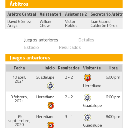
Árbitros
Árbitro Central
Asistente 1
Asistente 2
Secretario Arbitral
David Gómez
William
Víctor
Juan Gabriel
Araya
Chow
Robles
Calderón Pérez
Juegos anteriores
Detalles
Estadio
Resultados
Juegos anteriores
Fecha
Inicio
Resultados
Visitante
Hora
10 abril,
Guadalupe
2 - 2
6:00 pm
2021
Herediano
3 febrero,
Herediano
2 - 2
6:00 pm
2021
Guadalupe
19
Herediano
3 - 1
8:00 pm
septiembre,
2020
Guadalupe