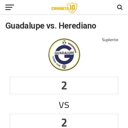
Guadalupe vs. Herediano
2
vs
2