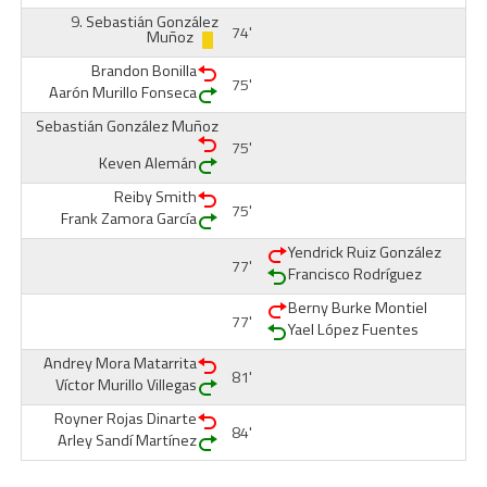
9.
Sebastián González
74'
Muñoz
Brandon Bonilla
75'
Aarón Murillo Fonseca
Sebastián González Muñoz
75'
Keven Alemán
Reiby Smith
75'
Frank Zamora García
Yendrick Ruiz González
77'
Francisco Rodríguez
Berny Burke Montiel
77'
Yael López Fuentes
Andrey Mora Matarrita
81'
Víctor Murillo Villegas
Royner Rojas Dinarte
84'
Arley Sandí Martínez