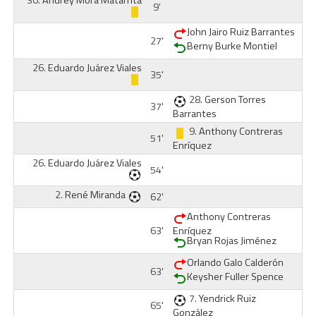
30.
Andrey Mora Matarrita
9'
John Jairo Ruiz Barrantes
27'
Berny Burke Montiel
26.
Eduardo Juárez Viales
35'
28.
Gerson Torres
37'
Barrantes
9.
Anthony Contreras
51'
Enríquez
26.
Eduardo Juárez Viales
54'
2.
René Miranda
62'
Anthony Contreras
63'
Enríquez
Bryan Rojas Jiménez
Orlando Galo Calderón
63'
Keysher Fuller Spence
7.
Yendrick Ruiz
65'
González