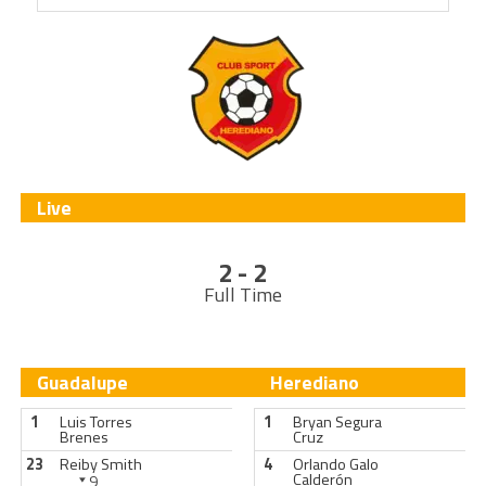
Live
2 - 2
Full Time
Guadalupe
Herediano
1
Luis Torres
1
Bryan Segura
Brenes
Cruz
23
Reiby Smith
4
Orlando Galo
Calderón
9