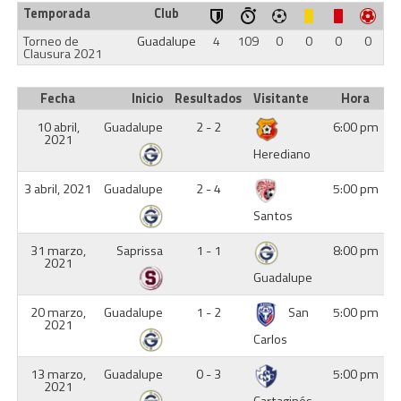
Temporada
Club
Torneo de
Guadalupe
4
109
0
0
0
0
Clausura 2021
Fecha
Inicio
Resultados
Visitante
Hora
10 abril,
Guadalupe
2 - 2
6:00 pm
2021
Herediano
3 abril, 2021
Guadalupe
2 - 4
5:00 pm
Santos
31 marzo,
Saprissa
1 - 1
8:00 pm
2021
Guadalupe
20 marzo,
Guadalupe
1 - 2
San
5:00 pm
2021
Carlos
13 marzo,
Guadalupe
0 - 3
5:00 pm
2021
Cartaginés