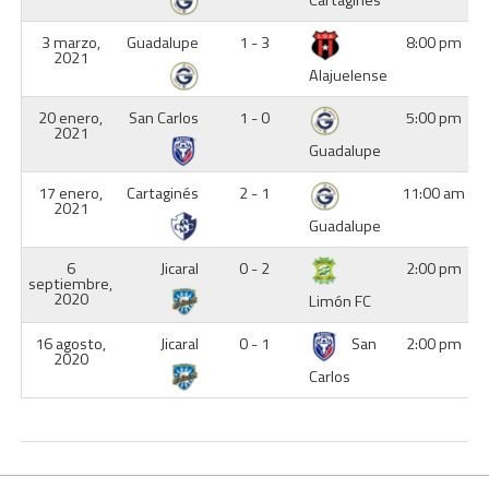
3 marzo,
Guadalupe
1 - 3
8:00 pm
2021
Alajuelense
20 enero,
San Carlos
1 - 0
5:00 pm
2021
Guadalupe
17 enero,
Cartaginés
2 - 1
11:00 am
2021
Guadalupe
6
Jicaral
0 - 2
2:00 pm
septiembre,
2020
Limón FC
16 agosto,
Jicaral
0 - 1
San
2:00 pm
2020
Carlos