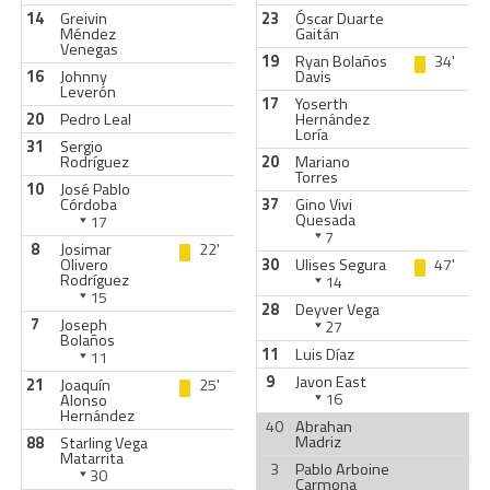
14
Greivin
23
Óscar Duarte
Méndez
Gaitán
Venegas
19
Ryan Bolaños
34'
16
Johnny
Davis
Leverón
17
Yoserth
20
Pedro Leal
Hernández
Loría
31
Sergio
Rodríguez
20
Mariano
Torres
10
José Pablo
Córdoba
37
Gino Vivi
Quesada
17
7
8
Josimar
22'
Olivero
30
Ulises Segura
47'
Rodríguez
14
15
28
Deyver Vega
7
Joseph
27
Bolaños
11
Luis Díaz
11
9
Javon East
21
Joaquín
25'
16
Alonso
Hernández
40
Abrahan
Madriz
88
Starling Vega
Matarrita
3
Pablo Arboine
30
Carmona