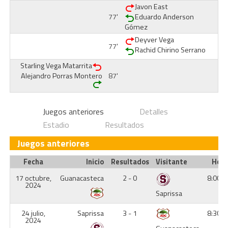
Javon East
77'
Eduardo Anderson
Gómez
Deyver Vega
77'
Rachid Chirino Serrano
Starling Vega Matarrita
Alejandro Porras Montero
87'
Juegos anteriores
Detalles
Estadio
Resultados
Juegos anteriores
Fecha
Inicio
Resultados
Visitante
Hor
17 octubre,
Guanacasteca
2 - 0
8:00 
2024
Saprissa
24 julio,
Saprissa
3 - 1
8:30 
2024