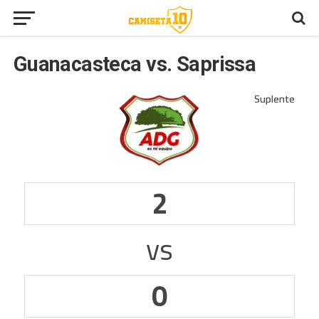
Guanacasteca vs. Saprissa
2
vs
0