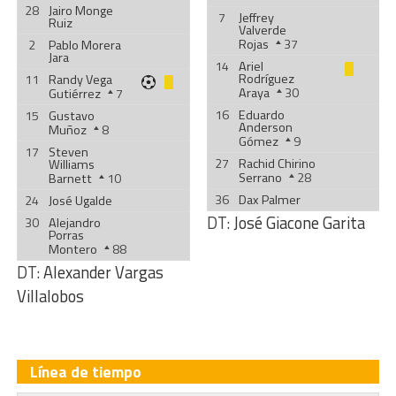
28
Jairo Monge
7
Jeffrey
Ruiz
Valverde
Rojas
37
2
Pablo Morera
Jara
14
Ariel
Rodríguez
11
Randy Vega
Araya
30
Gutiérrez
7
16
Eduardo
15
Gustavo
Anderson
Muñoz
8
Gómez
9
17
Steven
27
Rachid Chirino
Williams
Serrano
28
Barnett
10
36
Dax Palmer
24
José Ugalde
DT:
José Giacone Garita
30
Alejandro
Porras
Montero
88
DT:
Alexander Vargas
Villalobos
Línea de tiempo