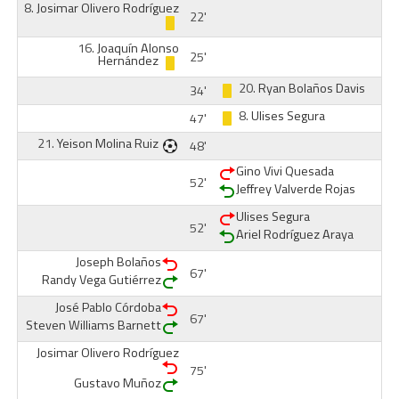
8.
Josimar Olivero Rodríguez
22'
16.
Joaquín Alonso
25'
Hernández
20.
Ryan Bolaños Davis
34'
8.
Ulises Segura
47'
21.
Yeison Molina Ruiz
48'
Gino Vivi Quesada
52'
Jeffrey Valverde Rojas
Ulises Segura
52'
Ariel Rodríguez Araya
Joseph Bolaños
67'
Randy Vega Gutiérrez
José Pablo Córdoba
67'
Steven Williams Barnett
Josimar Olivero Rodríguez
75'
Gustavo Muñoz