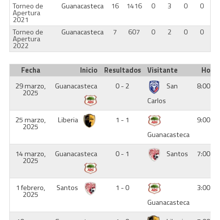
Torneo de
Guanacasteca
16
1416
0
3
0
0
Apertura
2021
Torneo de
Guanacasteca
7
607
0
2
0
0
Apertura
2022
Fecha
Inicio
Resultados
Visitante
Hora
29 marzo,
Guanacasteca
0 - 2
San
8:00 p
2025
Carlos
25 marzo,
Liberia
1 - 1
9:00 p
2025
Guanacasteca
14 marzo,
Guanacasteca
0 - 1
Santos
7:00 p
2025
1 febrero,
Santos
1 - 0
3:00 p
2025
Guanacasteca