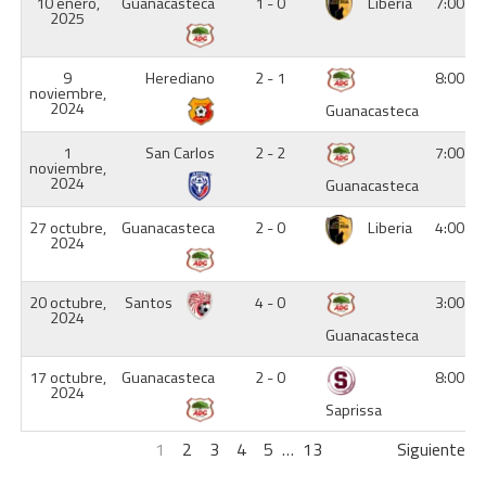
10 enero,
Guanacasteca
1 - 0
Liberia
7:00 p
2025
9
Herediano
2 - 1
8:00 p
noviembre,
2024
Guanacasteca
1
San Carlos
2 - 2
7:00 p
noviembre,
2024
Guanacasteca
27 octubre,
Guanacasteca
2 - 0
Liberia
4:00 p
2024
20 octubre,
Santos
4 - 0
3:00 p
2024
Guanacasteca
17 octubre,
Guanacasteca
2 - 0
8:00 p
2024
Saprissa
1
2
3
4
5
…
13
Siguiente