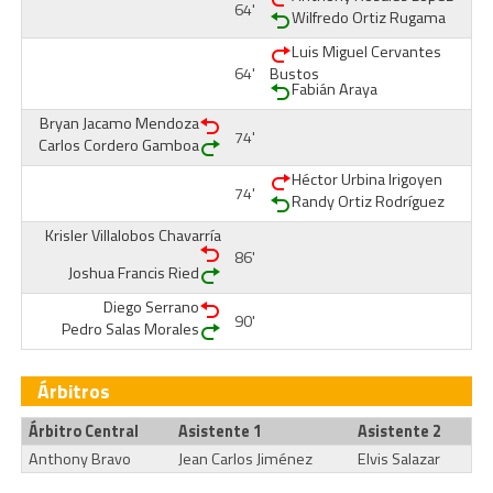
64'
Wilfredo Ortiz Rugama
Luis Miguel Cervantes
64'
Bustos
Fabián Araya
Bryan Jacamo Mendoza
74'
Carlos Cordero Gamboa
Héctor Urbina Irigoyen
74'
Randy Ortiz Rodríguez
Krisler Villalobos Chavarría
86'
Joshua Francis Ried
Diego Serrano
90'
Pedro Salas Morales
Árbitros
Árbitro Central
Asistente 1
Asistente 2
Anthony Bravo
Jean Carlos Jiménez
Elvis Salazar