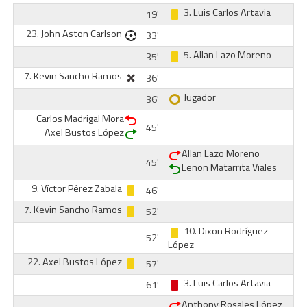
3.
Luis Carlos Artavia
19'
23.
John Aston Carlson
33'
5.
Allan Lazo Moreno
35'
7.
Kevin Sancho Ramos
36'
Jugador
36'
Carlos Madrigal Mora
45'
Axel Bustos López
Allan Lazo Moreno
45'
Lenon Matarrita Viales
9.
Víctor Pérez Zabala
46'
7.
Kevin Sancho Ramos
52'
10.
Dixon Rodríguez
52'
López
22.
Axel Bustos López
57'
3.
Luis Carlos Artavia
61'
Anthony Rosales López