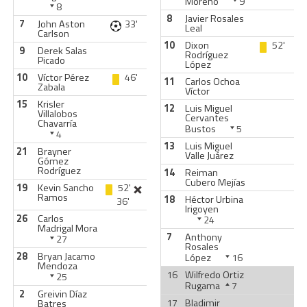
Moreno
9
8
8
Javier Rosales
7
John Aston
33'
Leal
Carlson
10
Dixon
52'
9
Derek Salas
Rodríguez
Picado
López
10
Víctor Pérez
46'
11
Carlos Ochoa
Zabala
Víctor
15
Krisler
12
Luis Miguel
Villalobos
Cervantes
Chavarría
Bustos
5
4
13
Luis Miguel
21
Brayner
Valle Juárez
Gómez
Rodríguez
14
Reiman
Cubero Mejías
19
Kevin Sancho
52'
Ramos
18
Héctor Urbina
36'
Irigoyen
26
Carlos
24
Madrigal Mora
7
Anthony
27
Rosales
28
Bryan Jacamo
López
16
Mendoza
16
Wilfredo Ortiz
25
Rugama
7
2
Greivin Díaz
17
Bladimir
Batres