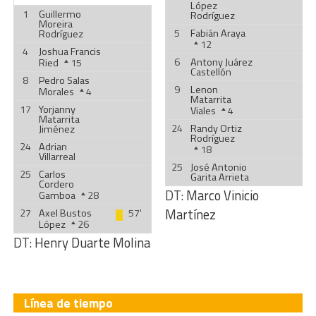
López
1
Guillermo
Rodríguez
Moreira
5
Fabián Araya
Rodríguez
12
4
Joshua Francis
6
Antony Juárez
Ried
15
Castellón
8
Pedro Salas
9
Lenon
Morales
4
Matarrita
17
Yorjanny
Viales
4
Matarrita
24
Randy Ortiz
Jiménez
Rodríguez
24
Adrian
18
Villarreal
25
José Antonio
25
Carlos
Garita Arrieta
Cordero
DT:
Marco Vinicio
Gamboa
28
Martínez
27
Axel Bustos
57'
López
26
DT:
Henry Duarte Molina
Línea de tiempo