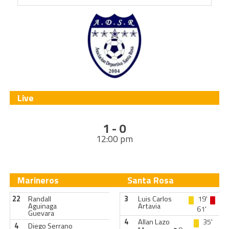
Live
1 - 0
12:00 pm
Marineros
Santa Rosa
22
Randall
3
Luis Carlos
19'
Aguinaga
Artavia
61'
Guevara
4
Allan Lazo
35'
4
Diego Serrano