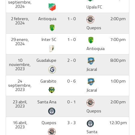
septiembre,
2024
Upala FC
2 febrero,
Antioquia
1 - 0
2:00 pm
2024
Quepos
29 enero,
Inter SC
1 - 0
7:00 pm
2024
Antioquia
10
Guadalupe
2 - 0
8:00 pm
noviembre,
2023
Jicaral
24
Garabito
0 - 6
1:00 pm
septiembre,
2023
Jicaral
23 abril,
Santa Ana
0 - 1
2:00 pm
2023
Quepos
16 abril,
Quepos
3 - 3
12:30 pm
2023
Santa