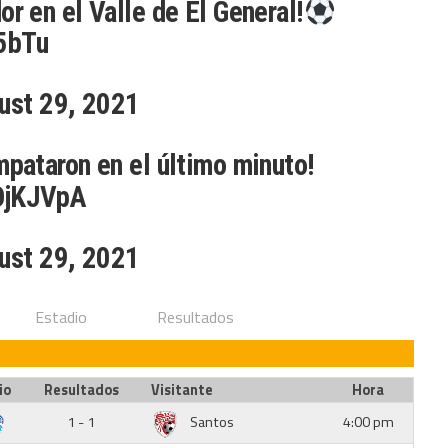
or en el Valle de El General!
5bTu
ust 29, 2021
mpataron en el último minuto!
1OjKJVpA
ust 29, 2021
Estadio
Resultados
io
Resultados
Visitante
Hora
1 - 1
Santos
4:00 pm