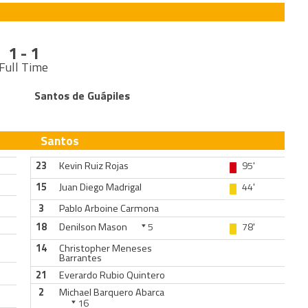
1 - 1
Full Time
Santos de Guápiles
Santos
23
Kevin Ruiz Rojas
95'
15
Juan Diego Madrigal
44'
3
Pablo Arboine Carmona
18
Denilson Mason
5
78'
14
Christopher Meneses
Barrantes
21
Everardo Rubio Quintero
2
Michael Barquero Abarca
16