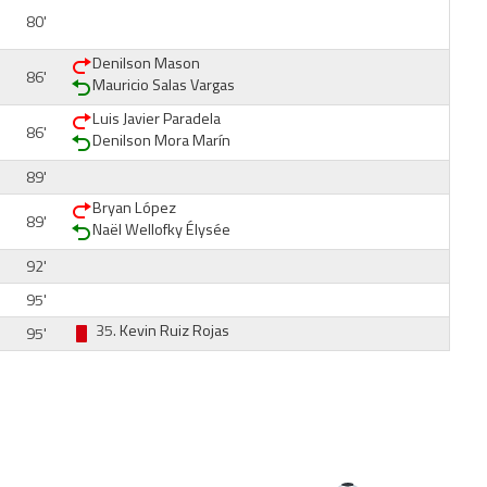
80'
Denilson Mason
86'
Mauricio Salas Vargas
Luis Javier Paradela
86'
Denilson Mora Marín
89'
Bryan López
89'
Naël Wellofky Élysée
92'
95'
35.
Kevin Ruiz Rojas
95'