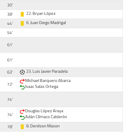
30'
22.
Bryan López
38'
6.
Juan Diego Madrigal
44'
54'
61'
61'
23.
Luis Javier Paradela
63'
Michael Barquero Abarca
72'
Isaac Salas Ortega
74'
Douglas López Araya
74'
Adán Clímaco Calderón
8.
Denilson Mason
78'