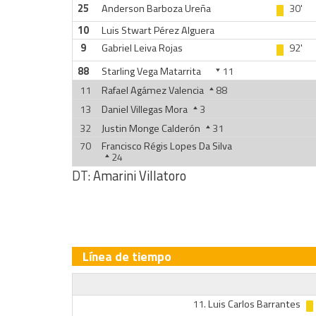
25
Anderson Barboza Ureña
30'
10
Luis Stwart Pérez Alguera
9
Gabriel Leiva Rojas
92'
88
Starling Vega Matarrita
11
11
Rafael Agámez Valencia
88
13
Daniel Villegas Mora
3
32
Justin Monge Calderón
31
70
Francisco Régis Lopes Da Silva
24
DT:
Amarini Villatoro
Línea de tiempo
11.
Luis Carlos Barrantes