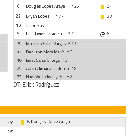
8
Douglas López Araya
25
24'
22
Bryan López
77
38'
10
Javon East
9
Luis Javier Paradela
11
63'
5
Mauricio Salas Vargas
18
11
Denilson Mora Marín
9
16
Isaac Salas Ortega
2
25
Adán Clímaco Calderón
8
77
Naël Wellofky Élysée
22
DT:
Erick Rodríguez
8.
Douglas López Araya
24'
26'