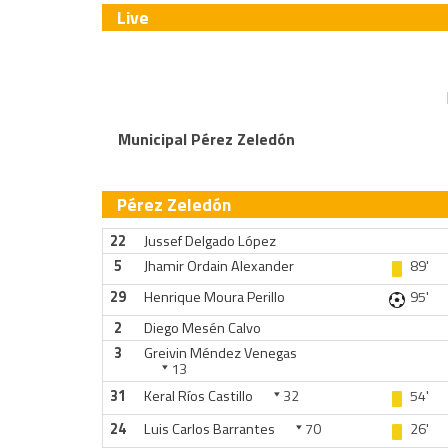
Live
Municipal Pérez Zeledón
Pérez Zeledón
22
Jussef Delgado López
5
Jhamir Ordain Alexander
89'
29
Henrique Moura Perillo
95'
2
Diego Mesén Calvo
3
Greivin Méndez Venegas
13
31
Keral Ríos Castillo
32
54'
24
Luis Carlos Barrantes
70
26'